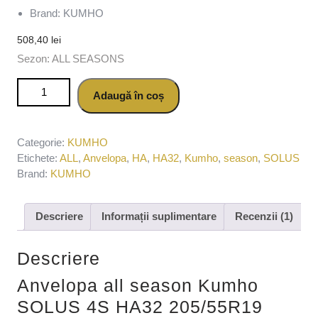
Brand: KUMHO
508,40
lei
Sezon: ALL SEASONS
Cantitate Anvelopa all season Kumho SOLUS 4S HA32
Adaugă în coș
205/55R19 97V
Categorie:
KUMHO
Etichete:
ALL
,
Anvelopa
,
HA
,
HA32
,
Kumho
,
season
,
SOLUS
Brand:
KUMHO
Descriere
Informații suplimentare
Recenzii (1)
Descriere
Anvelopa all season Kumho
SOLUS 4S HA32 205/55R19