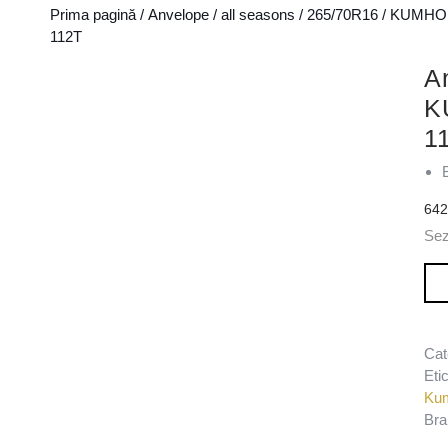
Prima pagină
/
Anvelope
/
all seasons
/
265/70R16
/
KUMHO
112T
A
K
1
64
Se
Can
Cat
Eti
Ku
Bra