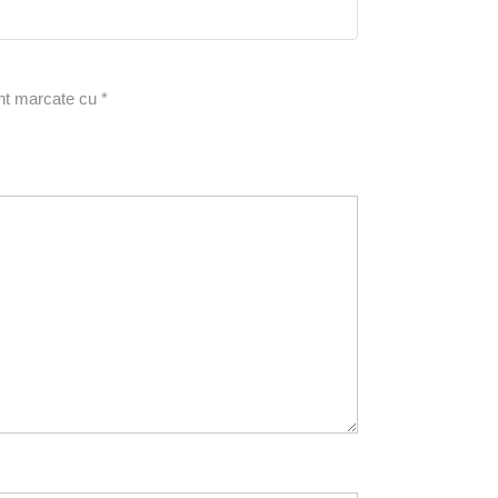
5
din 5
unt marcate cu
*