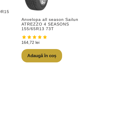
0R15
Anvelopa all season Sailun
ATREZZO 4 SEASONS
155/65R13 73T
164,72
lei
Adaugă în coș