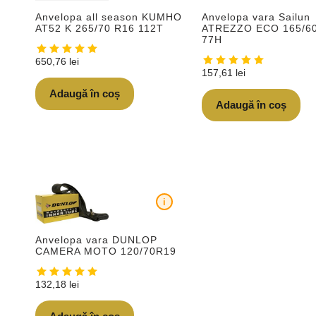
Anvelopa all season KUMHO
Anvelopa vara Sailun
AT52 K 265/70 R16 112T
ATREZZO ECO 165/6
77H
650,76
lei
157,61
lei
Adaugă în coș
Adaugă în coș
i
Anvelopa vara DUNLOP
CAMERA MOTO 120/70R19
132,18
lei