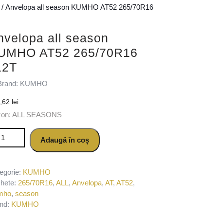
/ Anvelopa all season KUMHO AT52 265/70R16
nvelopa all season
UMHO AT52 265/70R16
12T
Brand: KUMHO
2,62
lei
zon: ALL SEASONS
titate Anvelopa all season KUMHO AT52 265/70R16 112T
Adaugă în coș
egorie:
KUMHO
chete:
265/70R16
,
ALL
,
Anvelopa
,
AT
,
AT52
,
mho
,
season
nd:
KUMHO