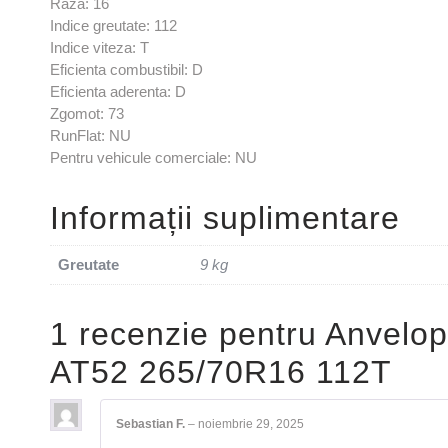
Raza: 16
Indice greutate: 112
Indice viteza: T
Eficienta combustibil: D
Eficienta aderenta: D
Zgomot: 73
RunFlat: NU
Pentru vehicule comerciale: NU
Informații suplimentare
Greutate
9 kg
1 recenzie pentru
Anvelo
AT52 265/70R16 112T
Sebastian F.
–
noiembrie 29, 2025