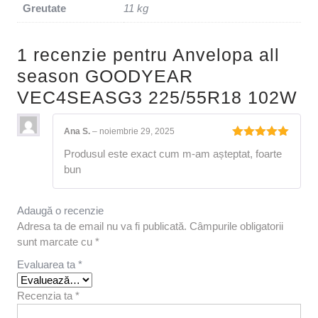
Greutate
11 kg
1 recenzie pentru
Anvelopa all
season GOODYEAR
VEC4SEASG3 225/55R18 102W
Ana S.
–
noiembrie 29, 2025
Evaluat la
Produsul este exact cum m-am așteptat, foarte
5
din 5
bun
Adaugă o recenzie
Adresa ta de email nu va fi publicată.
Câmpurile obligatorii
sunt marcate cu
*
Evaluarea ta
*
Recenzia ta
*