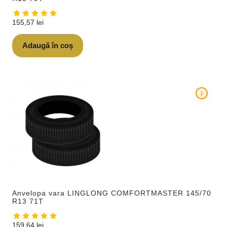
155,57
lei
Adaugă în coș
i
Anvelopa vara LINGLONG COMFORTMASTER 145/70
R13 71T
159,64
lei