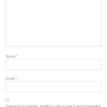
Nume
*
Email
*
Salvează-mi numele, emailul și site-ul web în acest navigator