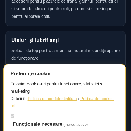
accesorii pentru plăcuțele de frână, garnituri pentru etrier
și seturi de rulmenți pentru roți, precum și simeringuri
pentru arborele cotit.
Uleiuri și lubrifianți
Selecții de top pentru a menține motorul în condiții optime
de funcționare.
Preferințe cookie
Consultanță și asistență tehnică
Folosim cookie-uri pentru funcționare, statistici și
marketing.
Consultanță și asistență tehnică pentru alegerea pieselor
Detalii în
Politica de confidențialitate
/
Politica de cookie-
potrivite și efectuarea reparațiilor sau întreținerii corecte.
uri
.
Livrare rapidă
Funcționale necesare
(mereu active)