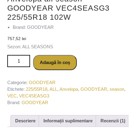
GOODYEAR VEC4SEASG3
225/55R18 102W
Brand: GOODYEAR
757,52
lei
Sezon: ALL SEASONS
Cantitate Anvelopa all season GOODYEAR VEC4SEASG3
Adaugă în coș
225/55R18 102W
Categorie:
GOODYEAR
Etichete:
225/55R18
,
ALL
,
Anvelopa
,
GOODYEAR
,
season
,
VEC
,
VEC4SEASG3
Brand:
GOODYEAR
Descriere
Informații suplimentare
Recenzii (1)