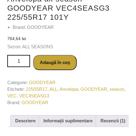
GOODYEAR VEC4SEASG3
225/55R17 101Y
Brand: GOODYEAR
764,64
lei
Sezon: ALL SEASONS
Cantitate Anvelopa all season GOODYEAR VEC4SEASG3
Adaugă în coș
225/55R17 101Y
Categorie:
GOODYEAR
Etichete:
225/55R17
,
ALL
,
Anvelopa
,
GOODYEAR
,
season
,
VEC
,
VEC4SEASG3
Brand:
GOODYEAR
Descriere
Informații suplimentare
Recenzii (1)