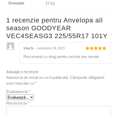
Greutate
11 kg
1 recenzie pentru
Anvelopa all
season GOODYEAR
VEC4SEASG3 225/55R17 101Y
Irina N.
–
noiembrie 29, 2025
Evaluat la
Recomand cu drag pentru oricine are nevoie
5
din 5
Adaugă o recenzie
Adresa ta de email nu va fi publicată.
Câmpurile obligatorii
sunt marcate cu
*
Evaluarea ta
*
Recenzia ta
*