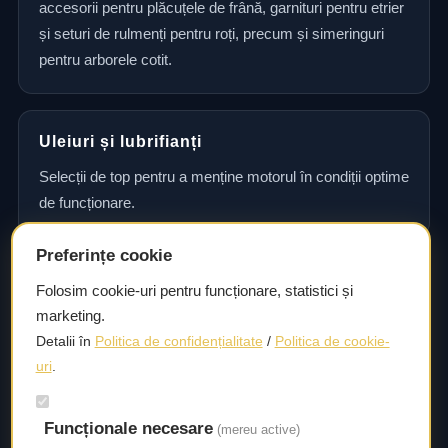
accesorii pentru plăcuțele de frână, garnituri pentru etrier
și seturi de rulmenți pentru roți, precum și simeringuri
pentru arborele cotit.
Uleiuri și lubrifianți
Selecții de top pentru a menține motorul în condiții optime
de funcționare.
Preferințe cookie
Consultanță și asistență tehnică
Folosim cookie-uri pentru funcționare, statistici și
marketing.
Consultanță și asistență tehnică pentru alegerea pieselor
Detalii în
Politica de confidențialitate
/
Politica de cookie-
potrivite și efectuarea reparațiilor sau întreținerii corecte.
uri
.
Livrare rapidă
Funcționale necesare
(mereu active)