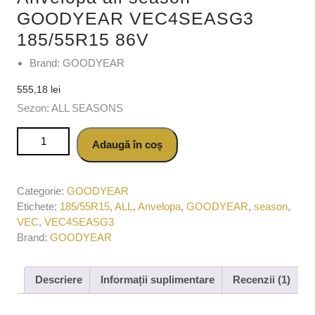
GOODYEAR VEC4SEASG3
185/55R15 86V
Brand: GOODYEAR
555,18
lei
Sezon: ALL SEASONS
Cantitate Anvelopa all season GOODYEAR VEC4SEASG3
Adaugă în coș
185/55R15 86V
Categorie:
GOODYEAR
Etichete:
185/55R15
,
ALL
,
Anvelopa
,
GOODYEAR
,
season
,
VEC
,
VEC4SEASG3
Brand:
GOODYEAR
Descriere
Informații suplimentare
Recenzii (1)