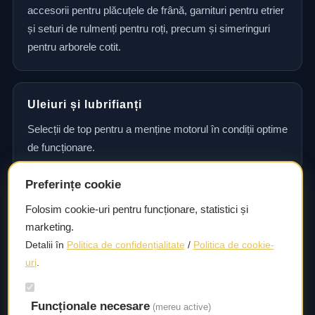
accesorii pentru plăcuțele de frână, garnituri pentru etrier
și seturi de rulmenți pentru roți, precum și simeringuri
pentru arborele cotit.
Uleiuri și lubrifianți
Selecții de top pentru a menține motorul în condiții optime
de funcționare.
Preferințe cookie
Consultanță și asistență tehnică
Folosim cookie-uri pentru funcționare, statistici și
marketing.
Consultanță și asistență tehnică pentru alegerea pieselor
Detalii în
Politica de confidențialitate
/
Politica de cookie-
potrivite și efectuarea reparațiilor sau întreținerii corecte.
uri
.
Livrare rapidă
Funcționale necesare
(mereu active)