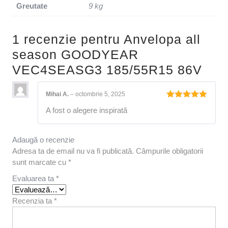
Greutate
9 kg
1 recenzie pentru
Anvelopa all
season GOODYEAR
VEC4SEASG3 185/55R15 86V
Mihai A.
–
octombrie 5, 2025
Evaluat la
A fost o alegere inspirată
5
din 5
Adaugă o recenzie
Adresa ta de email nu va fi publicată.
Câmpurile obligatorii
sunt marcate cu
*
Evaluarea ta
*
Recenzia ta
*