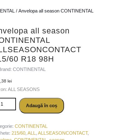
ENTAL
/ Anvelopa all season CONTINENTAL
nvelopa all season
ONTINENTAL
LLSEASONCONTACT
15/60 R18 98H
Brand: CONTINENTAL
9,38
lei
zon: ALL SEASONS
titate Anvelopa all season CONTINENTAL ALLSEASONCONTACT 2
Adaugă în coș
egorie:
CONTINENTAL
chete:
215/60
,
ALL
,
ALLSEASONCONTACT
,
elopa
,
CONTINENTAL
,
season