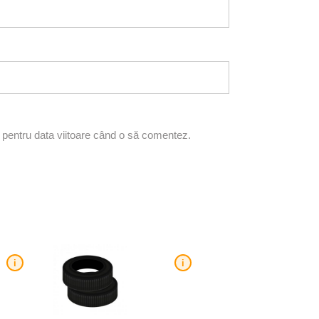
r pentru data viitoare când o să comentez.
i
i