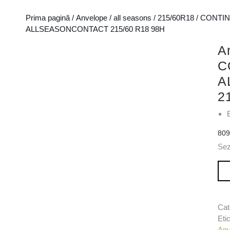
Prima pagină
/
Anvelope
/
all seasons
/
215/60R18
/
CONTIN
ALLSEASONCONTACT 215/60 R18 98H
A
C
A
2
80
Se
Can
Cat
Eti
Anv