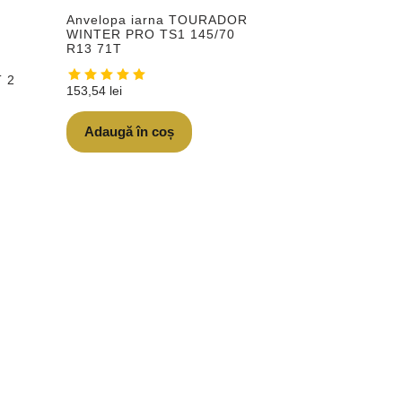
Anvelopa iarna TOURADOR
WINTER PRO TS1 145/70
R13 71T
 2
153,54
lei
Adaugă în coș