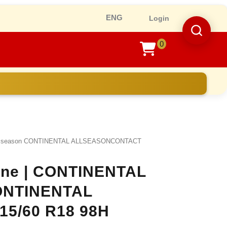
Ro
Login
0
shopping
cart
ll season CONTINENTAL ALLSEASONCONTACT
line | CONTINENTAL
CONTINENTAL
5/60 R18 98H