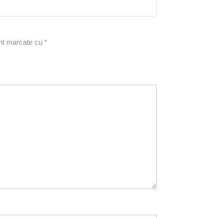
5
din 5
unt marcate cu
*