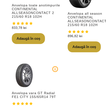
Anvelopa toate anotimpurile
CONTINENTAL
ALLSEASONCONTACT 2
Anvelopa all season
215/60 R18 102H
CONTINENTAL
ALLSEASONCONTACT
215/60 R18 102H
833,78
lei
896,82
lei
Adaugă în coș
Adaugă în coș
i
Anvelopa vara GT Radial
FE1 CITY 155/65R14 79T