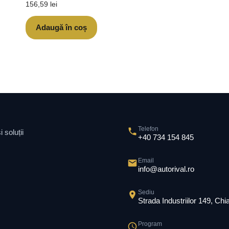
156,59
lei
Adaugă în coș
Telefon
 soluții
+40 734 154 845
Email
info@autorival.ro
Sediu
Strada Industriilor 149, Ch
Program