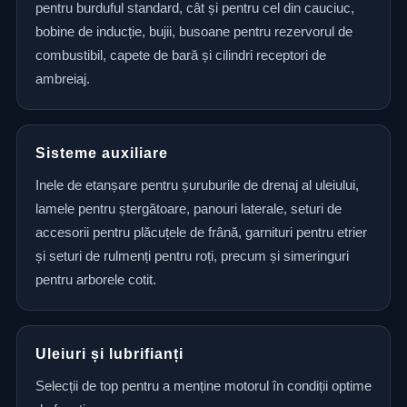
pentru burduful standard, cât și pentru cel din cauciuc,
bobine de inducție, bujii, busoane pentru rezervorul de
combustibil, capete de bară și cilindri receptori de
ambreiaj.
Sisteme auxiliare
Inele de etanșare pentru șuruburile de drenaj al uleiului,
lamele pentru ștergătoare, panouri laterale, seturi de
accesorii pentru plăcuțele de frână, garnituri pentru etrier
și seturi de rulmenți pentru roți, precum și simeringuri
pentru arborele cotit.
Uleiuri și lubrifianți
Selecții de top pentru a menține motorul în condiții optime