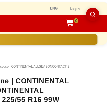
Ro
Login
0
shopping
cart
ll season CONTINENTAL ALLSEASONCONTACT 2
line | CONTINENTAL
CONTINENTAL
225/55 R16 99W