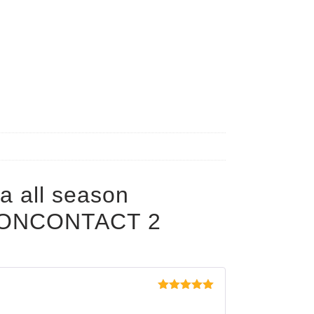
a all season
ONCONTACT 2
Evaluat la
5
din 5