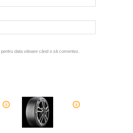
r pentru data viitoare când o să comentez.
i
i