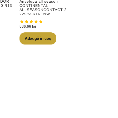
ADOR
Anvelopa all season
80 R13
CONTINENTAL
ALLSEASONCONTACT 2
225/55R16 99W
886,66
lei
Adaugă în coș