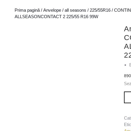
Prima pagină
/
Anvelope
/
all seasons
/
225/55R16
/
CONTIN
ALLSEASONCONTACT 2 225/55 R16 99W
A
C
A
2
89
Se
Can
Cat
Eti
Anv