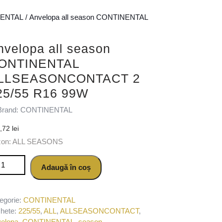
ENTAL
/ Anvelopa all season CONTINENTAL
nvelopa all season
ONTINENTAL
LLSEASONCONTACT 2
25/55 R16 99W
Brand: CONTINENTAL
0,72
lei
zon: ALL SEASONS
titate Anvelopa all season CONTINENTAL ALLSEASONCONTACT 2
Adaugă în coș
egorie:
CONTINENTAL
chete:
225/55
,
ALL
,
ALLSEASONCONTACT
,
elopa
,
CONTINENTAL
,
season