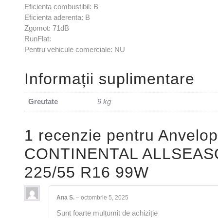
Eficienta combustibil: B
Eficienta aderenta: B
Zgomot: 71dB
RunFlat:
Pentru vehicule comerciale: NU
Informații suplimentare
Greutate
9 kg
1 recenzie pentru
Anvelop
CONTINENTAL ALLSEAS
225/55 R16 99W
Ana S.
–
octombrie 5, 2025
Sunt foarte mulțumit de achiziție