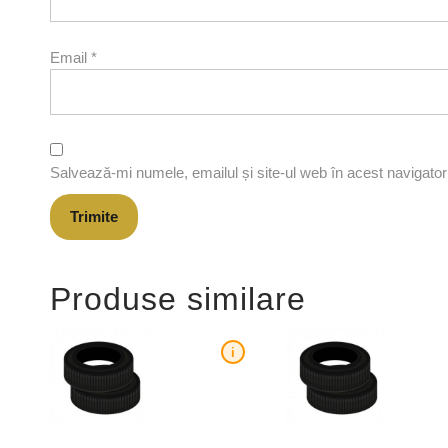
Email
*
Salvează-mi numele, emailul și site-ul web în acest navigato
Produse similare
i