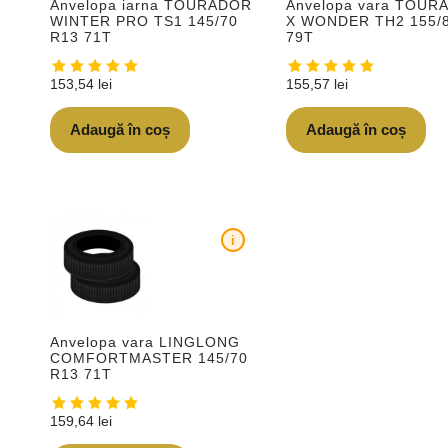
Anvelopa iarna TOURADOR
Anvelopa vara TOUR
WINTER PRO TS1 145/70
X WONDER TH2 155/
R13 71T
79T
153,54
lei
155,57
lei
Adaugă în coș
Adaugă în coș
i
Anvelopa vara LINGLONG
COMFORTMASTER 145/70
R13 71T
159,64
lei