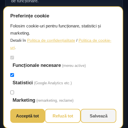
de funcționare.
Preferințe cookie
Consultanță și asistență tehnică
Folosim cookie-uri pentru funcționare, statistici și
marketing.
Consultanță și asistență tehnică pentru alegerea pieselor
Detalii în
Politica de confidențialitate
/
Politica de cookie-
potrivite și efectuarea reparațiilor sau întreținerii corecte.
uri
.
Funcționale necesare
Livrare rapidă
(mereu active)
Asigurăm un timp de livrare scurt, astfel încât să aveți
Statistici
acces la piesele necesare fără întârzieri.
(Google Analytics etc.)
Marketing
(remarketing, reclame)
Acceptă tot
Refuză tot
Salvează
© 2026 Autorival. Toate drepturile rezervate.