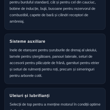
pentru burduful standard, cât și pentru cel din cauciuc,
bobine de inducție, bujii, busoane pentru rezervorul de
combustibil, capete de bară și cilindri receptori de
ambreiaj.
Sisteme auxiliare
Inele de etanșare pentru șuruburile de drenaj al uleiului,
lamele pentru ștergătoare, panouri laterale, seturi de
accesorii pentru plăcuțele de frână, garnituri pentru etrier
și seturi de rulmenți pentru roți, precum și simeringuri
pentru arborele cotit.
Uleiuri și lubrifianți
Selecții de top pentru a menține motorul în condiții optime