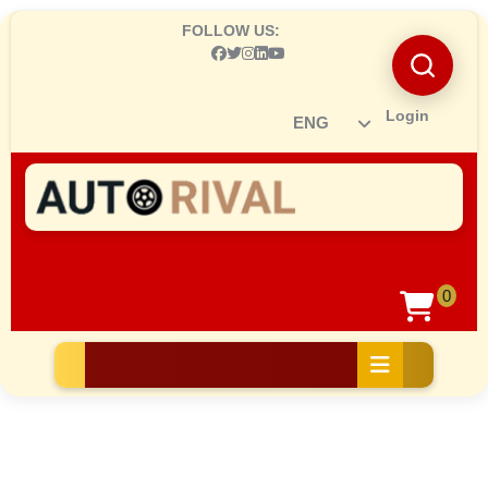
Skip
FOLLOW US:
to
content
Skip
to
Login
Ro
content
0
sh
car
Open
Button