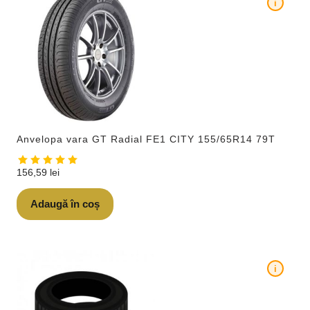
i
Anvelopa vara GT Radial FE1 CITY 155/65R14 79T
156,59
lei
Adaugă în coș
i