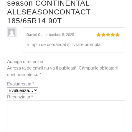
season CONTINENTAL
ALLSEASONCONTACT
185/65R14 90T
Daniel C.
–
octombrie 5, 2025
Evaluat la
Simplu de comandat și livrare promptă
5
din 5
Adaugă o recenzie
Adresa ta de email nu va fi publicată.
Câmpurile obligatorii
sunt marcate cu
*
Evaluarea ta
*
Recenzia ta
*