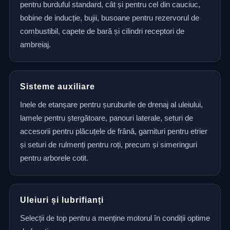
pentru burduful standard, cât și pentru cel din cauciuc,
bobine de inducție, bujii, busoane pentru rezervorul de
combustibil, capete de bară și cilindri receptori de
ambreiaj.
Sisteme auxiliare
Inele de etanșare pentru șuruburile de drenaj al uleiului,
lamele pentru ștergătoare, panouri laterale, seturi de
accesorii pentru plăcuțele de frână, garnituri pentru etrier
și seturi de rulmenți pentru roți, precum și simeringuri
pentru arborele cotit.
Uleiuri și lubrifianți
Selecții de top pentru a menține motorul în condiții optime