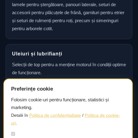
lamele pentru ștergătoare, panouri laterale, seturi de
accesorii pentru plăcuțele de frână, garnituri pentru etrier
și seturi de rulmenți pentru roți, precum și simeringuri
pentru arborele cotit.
Uleiuri și lubrifianți
Selecții de top pentru a menține motorul în condiții optime
de funcționare.
Preferințe cookie
Consultanță și asistență tehnică
Folosim cookie-uri pentru funcționare, statistici și
marketing.
Consultanță și asistență tehnică pentru alegerea pieselor
Detalii în
Politica de confidențialitate
/
Politica de cookie-
potrivite și efectuarea reparațiilor sau întreținerii corecte.
uri
.