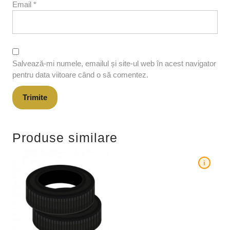
Email
*
Salvează-mi numele, emailul și site-ul web în acest navigator
pentru data viitoare când o să comentez.
Produse similare
i