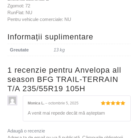
Zgomot: 72
RunFlat: NU
Pentru vehicule comerciale: NU
Informații suplimentare
Greutate
13 kg
1 recenzie pentru
Anvelopa all
season BFG TRAIL-TERRAIN
T/A 235/55R19 105H
Monica L.
–
octombrie 5, 2025
Evaluat la
A venit mai repede decât mă așteptam
5
din 5
Adaugă o recenzie
Adresa ta de email nu va fi publicată.
Câmpurile obligatorii