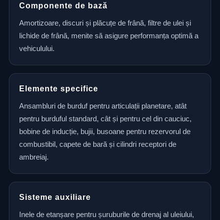
Componente de bază
Amortizoare, discuri și plăcuțe de frână, filtre de ulei și
lichide de frână, menite să asigure performanța optimă a
vehiculului.
Elemente specifice
Ansambluri de burduf pentru articulații planetare, atât
pentru burduful standard, cât și pentru cel din cauciuc,
bobine de inducție, bujii, busoane pentru rezervorul de
combustibil, capete de bară și cilindri receptori de
ambreiaj.
Sisteme auxiliare
Inele de etanșare pentru șuruburile de drenaj al uleiului,