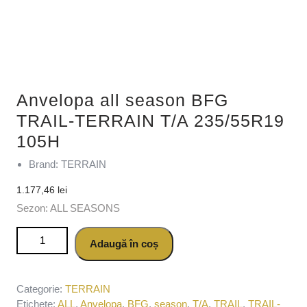
Anvelopa all season BFG
TRAIL-TERRAIN T/A 235/55R19
105H
Brand: TERRAIN
1.177,46
lei
Sezon: ALL SEASONS
Cantitate Anvelopa all season BFG TRAIL-TERRAIN T/A
Adaugă în coș
235/55R19 105H
Categorie:
TERRAIN
Etichete:
ALL
,
Anvelopa
,
BFG
,
season
,
T/A
,
TRAIL
,
TRAIL-