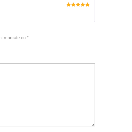
Evaluat la
5
din 5
unt marcate cu
*