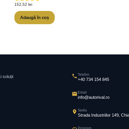
152,52
lei
Adaugă în coș
Telefon
 soluții
+40 734 154 845
Email
info@autorival.ro
Sediu
Strada Industriilor 149, Ch
Program