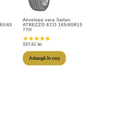
Anvelopa vara Sailun
65/65
ATREZZO ECO 165/60R15
77H
157,61
lei
Adaugă în coș