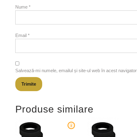
Nume
*
Email
*
Salvează-mi numele, emailul și site-ul web în acest navigato
Produse similare
i