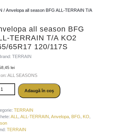
N
/ Anvelopa all season BFG ALL-TERRAIN T/A
nvelopa all season BFG
LL-TERRAIN T/A KO2
65/65R17 120/117S
Brand: TERRAIN
58,45
lei
zon: ALL SEASONS
titate Anvelopa all season BFG ALL-TERRAIN T/A KO2 265/65R17 
Adaugă în coș
egorie:
TERRAIN
chete:
ALL
,
ALL-TERRAIN
,
Anvelopa
,
BFG
,
KO
,
ason
nd:
TERRAIN