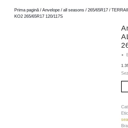
Prima pagină
/
Anvelope
/
all seasons
/
265/65R17
/
TERRAI
KO2 265/65R17 120/117S
A
A
2
1.3
Se
Can
Cat
Eti
se
Bra