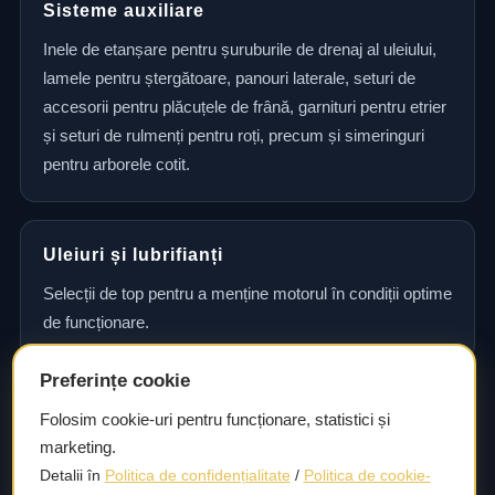
Sisteme auxiliare
Inele de etanșare pentru șuruburile de drenaj al uleiului,
lamele pentru ștergătoare, panouri laterale, seturi de
accesorii pentru plăcuțele de frână, garnituri pentru etrier
și seturi de rulmenți pentru roți, precum și simeringuri
pentru arborele cotit.
Uleiuri și lubrifianți
Selecții de top pentru a menține motorul în condiții optime
de funcționare.
Preferințe cookie
Consultanță și asistență tehnică
Folosim cookie-uri pentru funcționare, statistici și
marketing.
Consultanță și asistență tehnică pentru alegerea pieselor
Detalii în
Politica de confidențialitate
/
Politica de cookie-
potrivite și efectuarea reparațiilor sau întreținerii corecte.