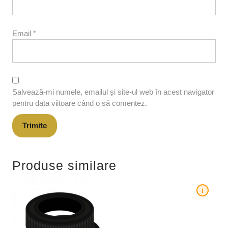
Email
*
Salvează-mi numele, emailul și site-ul web în acest navigator
pentru data viitoare când o să comentez.
Produse similare
i