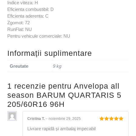
Indice viteza: H
Eficienta combustibil: D
Eficienta aderenta: C
Zgomot: 72
RunFlat: NU
Pentru vehicule comerciale: NU
Informații suplimentare
Greutate
9 kg
1 recenzie pentru
Anvelopa all
season BARUM QUARTARIS 5
205/60R16 96H
Cristina T.
–
noiembrie 29, 2025
Evaluat la
Livrare rapidă și ambalaj impecabil
5
din 5