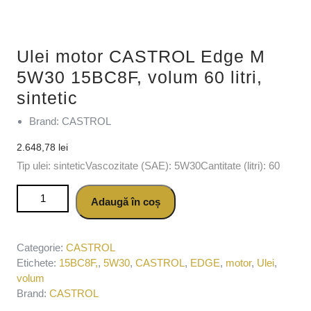
Ulei motor CASTROL Edge M
5W30 15BC8F, volum 60 litri,
sintetic
Brand: CASTROL
2.648,78
lei
Tip ulei: sinteticVascozitate (SAE): 5W30Cantitate (litri): 60
Cantitate Ulei motor CASTROL Edge M 5W30 15BC8F,
Adaugă în coș
volum 60 litri, sintetic
Categorie:
CASTROL
Etichete:
15BC8F,
,
5W30
,
CASTROL
,
EDGE
,
motor
,
Ulei
,
volum
Brand:
CASTROL