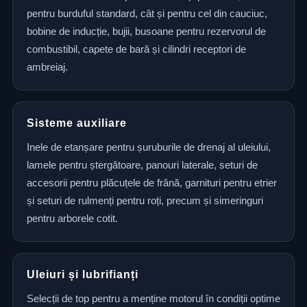
pentru burduful standard, cât și pentru cel din cauciuc,
bobine de inducție, bujii, busoane pentru rezervorul de
combustibil, capete de bară și cilindri receptori de
ambreiaj.
Sisteme auxiliare
Inele de etanșare pentru șuruburile de drenaj al uleiului,
lamele pentru ștergătoare, panouri laterale, seturi de
accesorii pentru plăcuțele de frână, garnituri pentru etrier
și seturi de rulmenți pentru roți, precum și simeringuri
pentru arborele cotit.
Uleiuri și lubrifianți
Selecții de top pentru a menține motorul în condiții optime