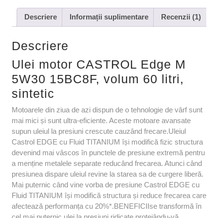
Descriere
Informații suplimentare
Recenzii (1)
Descriere
Ulei motor CASTROL Edge M
5W30 15BC8F, volum 60 litri,
sintetic
Motoarele din ziua de azi dispun de o tehnologie de vârf sunt
mai mici și sunt ultra-eficiente. Aceste motoare avansate
supun uleiul la presiuni crescute cauzând frecare.Uleiul
Castrol EDGE cu Fluid TITANIUM își modifică fizic structura
devenind mai vâscos în punctele de presiune extremă pentru
a menține metalele separate reducând frecarea. Atunci când
presiunea dispare uleiul revine la starea sa de curgere liberă.
Mai puternic când vine vorba de presiune Castrol EDGE cu
Fluid TITANIUM își modifică structura și reduce frecarea care
afectează performanța cu 20%*.BENEFICIIse transformă în
cel mai puternic ulei la presiuni ridicate protejându-vă