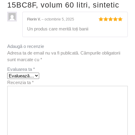
15BC8F, volum 60 litri, sintetic
Florin V.
–
octombrie 5, 2025
Evaluat la
Un produs care merită toți banii
5
din 5
Adaugă o recenzie
Adresa ta de email nu va fi publicată.
Câmpurile obligatorii
sunt marcate cu
*
Evaluarea ta
*
Recenzia ta
*