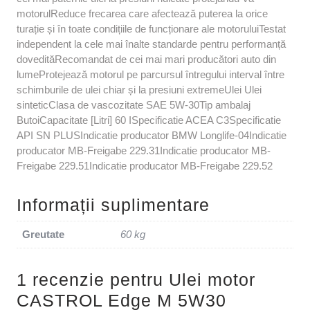
motorulReduce frecarea care afectează puterea la orice
turație și în toate condițiile de funcționare ale motoruluiTestat
independent la cele mai înalte standarde pentru performanță
dovedită​Recomandat de cei mai mari producători auto din
lume​​Protejează motorul pe parcursul întregului interval între
schimburile de ulei chiar și la presiuni extremeUlei Ulei
sinteticClasa de vascozitate SAE 5W-30Tip ambalaj
ButoiCapacitate [Litri] 60 ISpecificatie ACEA C3Specificatie
API SN PLUSIndicatie producator BMW Longlife-04Indicatie
producator MB-Freigabe 229.31Indicatie producator MB-
Freigabe 229.51Indicatie producator MB-Freigabe 229.52
Informații suplimentare
Greutate
60 kg
1 recenzie pentru
Ulei motor
CASTROL Edge M 5W30