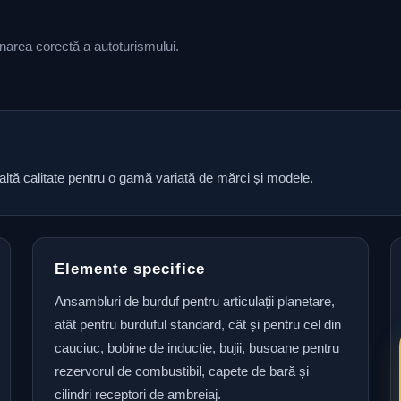
ionarea corectă a autoturismului.
naltă calitate pentru o gamă variată de mărci și modele.
Elemente specifice
Ansambluri de burduf pentru articulații planetare,
atât pentru burduful standard, cât și pentru cel din
cauciuc, bobine de inducție, bujii, busoane pentru
rezervorul de combustibil, capete de bară și
cilindri receptori de ambreiaj.