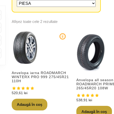
Afișez toate cele 2 rezultate
i
Anvelopa iarna ROADMARCH
WINTERX PRO 999 275/45R21
Anvelopa all season
110H
ROADMARCH PRIM
265/45R20 108W
520,61
lei
538,91
lei
Adaugă în coș
Adaugă în coș