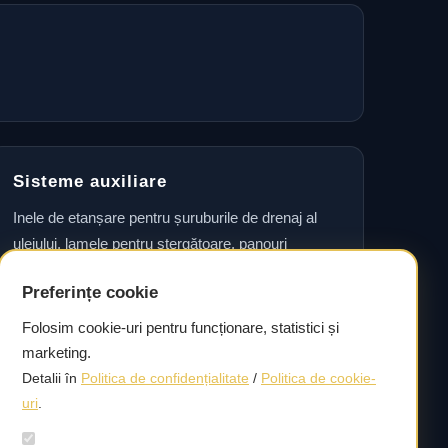
Sisteme auxiliare
Inele de etanșare pentru șuruburile de drenaj al
uleiului, lamele pentru ștergătoare, panouri
laterale, seturi de accesorii pentru plăcuțele de
Preferințe cookie
frână, garnituri pentru etrier și seturi de rulmenți
pentru roți, precum și simeringuri pentru arborele
Folosim cookie-uri pentru funcționare, statistici și
cotit.
marketing.
Detalii în
Politica de confidențialitate
/
Politica de cookie-
uri
.
Livrare rapidă