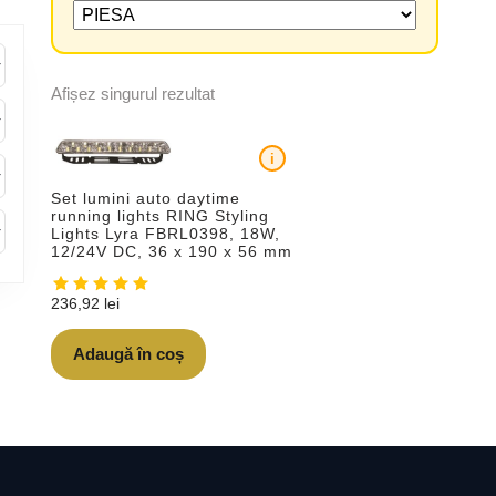
Afișez singurul rezultat
i
Set lumini auto daytime
running lights RING Styling
Lights Lyra FBRL0398, 18W,
12/24V DC, 36 x 190 x 56 mm
236,92
lei
Adaugă în coș