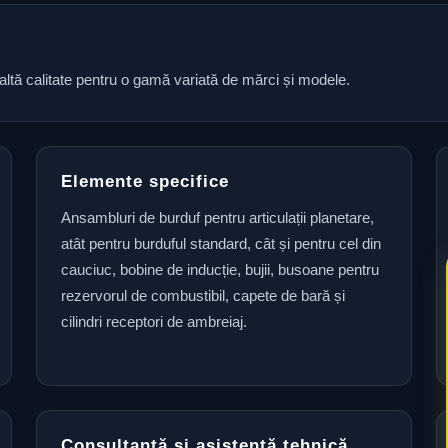
naltă calitate pentru o gamă variată de mărci și modele.
Elemente specifice
Ansambluri de burduf pentru articulații planetare,
atât pentru burduful standard, cât și pentru cel din
cauciuc, bobine de inducție, bujii, busoane pentru
rezervorul de combustibil, capete de bară și
cilindri receptori de ambreiaj.
Consultanță și asistență tehnică