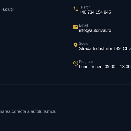
Telefon
 soluții
+40 734 154 845
Email
info@autorival.ro
Sediu
Strada Industriilor 149, Ch
Program
Luni – Vineri: 09:00 – 18:00
ionarea corectă a autoturismului.