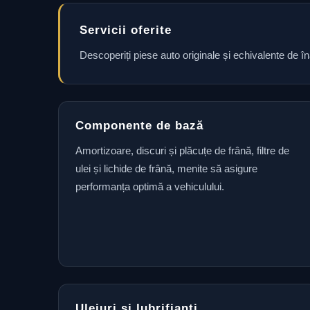
Servicii oferite
Descoperiți piese auto originale și echivalente de î
Componente de bază
Amortizoare, discuri și plăcuțe de frână, filtre de
ulei și lichide de frână, menite să asigure
performanța optimă a vehiculului.
Uleiuri și lubrifianți