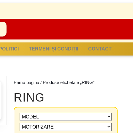
POLITICI
TERMENI ȘI CONDIȚII
CONTACT
Prima pagină
/ Produse etichetate „RING”
RING