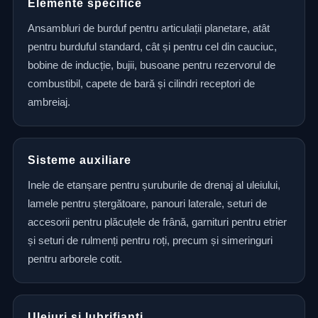
Elemente specifice
Ansambluri de burduf pentru articulații planetare, atât
pentru burduful standard, cât și pentru cel din cauciuc,
bobine de inducție, bujii, busoane pentru rezervorul de
combustibil, capete de bară și cilindri receptori de
ambreiaj.
Sisteme auxiliare
Inele de etanșare pentru șuruburile de drenaj al uleiului,
lamele pentru ștergătoare, panouri laterale, seturi de
accesorii pentru plăcuțele de frână, garnituri pentru etrier
și seturi de rulmenți pentru roți, precum și simeringuri
pentru arborele cotit.
Uleiuri și lubrifianți