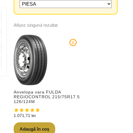
Afișez singurul rezultat
i
Anvelopa vara FULDA
REGIOCONTROL 215/75R17.5
126/124M
1.071,71
lei
Adaugă în coș