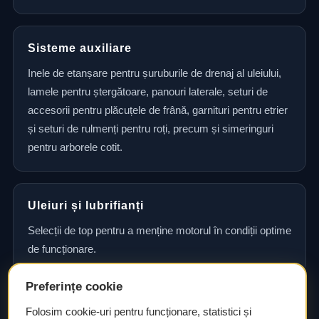
Sisteme auxiliare
Inele de etanșare pentru șuruburile de drenaj al uleiului,
lamele pentru ștergătoare, panouri laterale, seturi de
accesorii pentru plăcuțele de frână, garnituri pentru etrier
și seturi de rulmenți pentru roți, precum și simeringuri
pentru arborele cotit.
Uleiuri și lubrifianți
Selecții de top pentru a menține motorul în condiții optime
de funcționare.
Preferințe cookie
Consultanță și asistență tehnică
Folosim cookie-uri pentru funcționare, statistici și