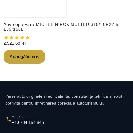
Anvelopa vara MICHELIN RCX MULTI D 315/80R22.5
156/150L
2.521,68
lei
Adaugă în coș
Piese auto originale și echivalente, consultanță tehnică și soluții
potrivite pentru întreținerea corectă a autoturismului.
Telefon
+40 734 154 845