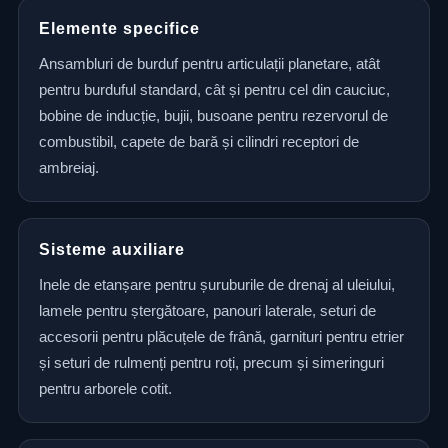
Elemente specifice
Ansambluri de burduf pentru articulații planetare, atât
pentru burduful standard, cât și pentru cel din cauciuc,
bobine de inducție, bujii, busoane pentru rezervorul de
combustibil, capete de bară și cilindri receptori de
ambreiaj.
Sisteme auxiliare
Inele de etanșare pentru șuruburile de drenaj al uleiului,
lamele pentru ștergătoare, panouri laterale, seturi de
accesorii pentru plăcuțele de frână, garnituri pentru etrier
și seturi de rulmenți pentru roți, precum și simeringuri
pentru arborele cotit.