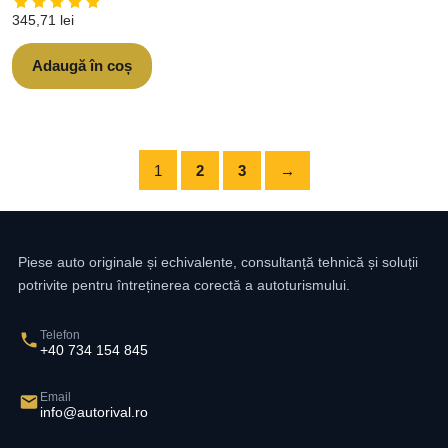
345,71
lei
Adaugă în coș
1
2
3
→
Piese auto originale și echivalente, consultanță tehnică și soluții
potrivite pentru întreținerea corectă a autoturismului.
Telefon
+40 734 154 845
Email
info@autorival.ro