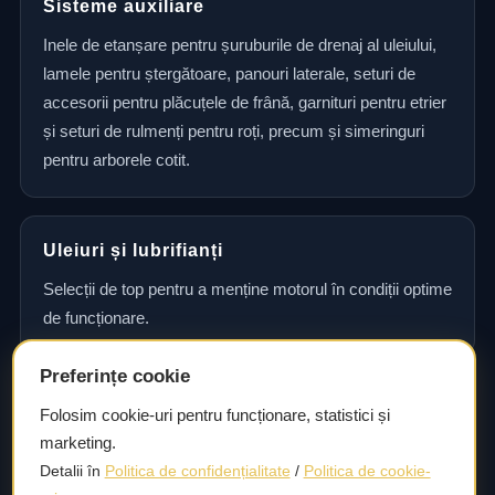
Sisteme auxiliare
Inele de etanșare pentru șuruburile de drenaj al uleiului,
lamele pentru ștergătoare, panouri laterale, seturi de
accesorii pentru plăcuțele de frână, garnituri pentru etrier
și seturi de rulmenți pentru roți, precum și simeringuri
pentru arborele cotit.
Uleiuri și lubrifianți
Selecții de top pentru a menține motorul în condiții optime
de funcționare.
Preferințe cookie
Consultanță și asistență tehnică
Folosim cookie-uri pentru funcționare, statistici și
marketing.
Consultanță și asistență tehnică pentru alegerea pieselor
Detalii în
Politica de confidențialitate
/
Politica de cookie-
potrivite și efectuarea reparațiilor sau întreținerii corecte.