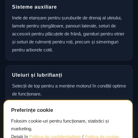
Sisteme auxiliare
Inele de etanșare pentru șuruburile de drenaj al uleiului,
lamele pentru ștergătoare, panouri laterale, seturi de
accesorii pentru plăcuțele de frână, garnituri pentru etrier
și seturi de rulmenți pentru roți, precum și simeringuri
pentru arborele cotit.
Uleiuri și lubrifianți
Selecții de top pentru a menține motorul în condiții optime
de funcționare.
Preferințe cookie
Consultanță și asistență tehnică
Folosim cookie-uri pentru funcționare, statistici și
marketing.
Consultanță și asistență tehnică pentru alegerea pieselor
Detalii în
Politica de confidențialitate
/
Politica de cookie-
potrivite și efectuarea reparațiilor sau întreținerii corecte.