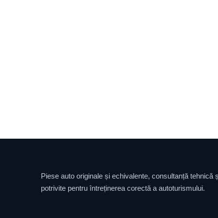
Piese auto originale și echivalente, consultanță tehnică și
potrivite pentru întreținerea corectă a autoturismului.