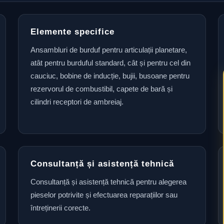
Elemente specifice
Ansambluri de burduf pentru articulații planetare,
atât pentru burduful standard, cât și pentru cel din
cauciuc, bobine de inducție, bujii, busoane pentru
rezervorul de combustibil, capete de bară și
cilindri receptori de ambreiaj.
Consultanță și asistență tehnică
Consultanță și asistență tehnică pentru alegerea
pieselor potrivite și efectuarea reparațiilor sau
întreținerii corecte.