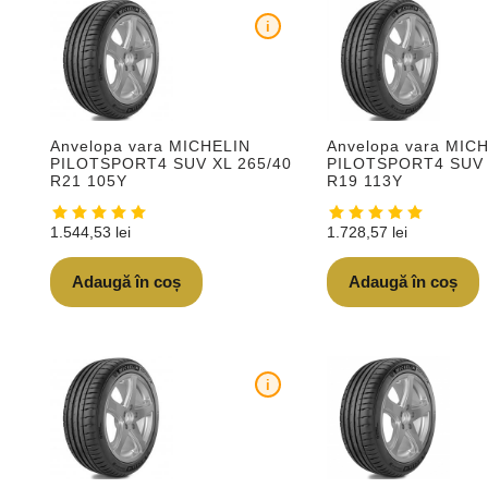
i
Anvelopa vara MIC
Anvelopa vara MICHELIN
PILOTSPORT4 SUV 
PILOTSPORT4 SUV XL 265/40
R19 113Y
R21 105Y
1.728,57
lei
1.544,53
lei
Adaugă în coș
Adaugă în coș
i