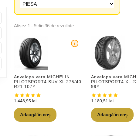
Afișez 1 - 9 din 36 de rezultate
i
Anvelopa vara MICHELIN
Anvelopa vara MIC
PILOTSPORT4 SUV XL 275/40
PILOTSPORT4 XL 2
R21 107Y
99Y
1.448,95
lei
1.180,51
lei
Adaugă în coș
Adaugă în coș