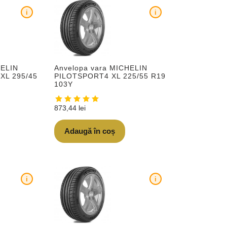
i
i
HELIN
Anvelopa vara MICHELIN
XL 295/45
PILOTSPORT4 XL 225/55 R19
103Y
873,44
lei
Adaugă în coș
i
i