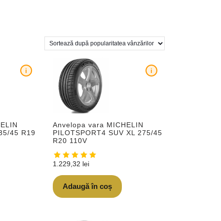
i
i
HELIN
Anvelopa vara MICHELIN
35/45 R19
PILOTSPORT4 SUV XL 275/45
R20 110V
1.229,32
lei
Adaugă în coș