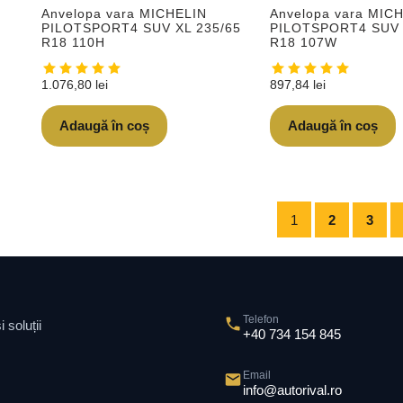
Anvelopa vara MICHELIN
Anvelopa vara MIC
PILOTSPORT4 SUV XL 235/65
PILOTSPORT4 SUV 
R18 110H
R18 107W
1.076,80
lei
897,84
lei
Adaugă în coș
Adaugă în coș
1
2
3
Telefon
 soluții
+40 734 154 845
Email
info@autorival.ro