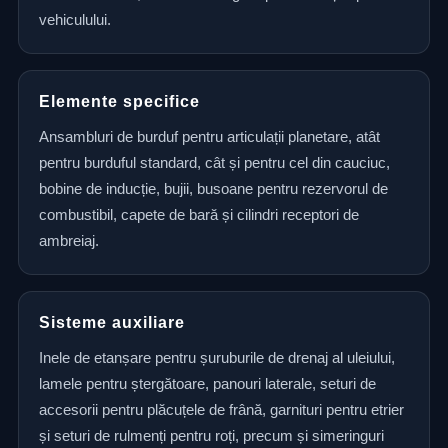
vehiculului.
Elemente specifice
Ansambluri de burduf pentru articulații planetare, atât
pentru burduful standard, cât și pentru cel din cauciuc,
bobine de inducție, bujii, busoane pentru rezervorul de
combustibil, capete de bară și cilindri receptori de
ambreiaj.
Sisteme auxiliare
Inele de etanșare pentru șuruburile de drenaj al uleiului,
lamele pentru ștergătoare, panouri laterale, seturi de
accesorii pentru plăcuțele de frână, garnituri pentru etrier
și seturi de rulmenți pentru roți, precum și simeringuri