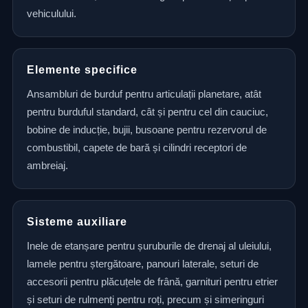
vehiculului.
Elemente specifice
Ansambluri de burduf pentru articulații planetare, atât
pentru burduful standard, cât și pentru cel din cauciuc,
bobine de inducție, bujii, busoane pentru rezervorul de
combustibil, capete de bară și cilindri receptori de
ambreiaj.
Sisteme auxiliare
Inele de etanșare pentru șuruburile de drenaj al uleiului,
lamele pentru ștergătoare, panouri laterale, seturi de
accesorii pentru plăcuțele de frână, garnituri pentru etrier
și seturi de rulmenți pentru roți, precum și simeringuri