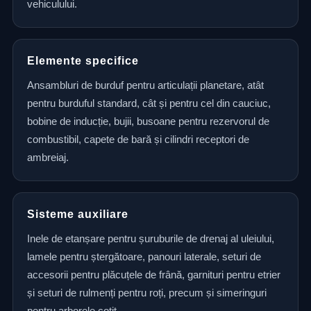
vehiculului.
Elemente specifice
Ansambluri de burduf pentru articulații planetare, atât
pentru burduful standard, cât și pentru cel din cauciuc,
bobine de inducție, bujii, busoane pentru rezervorul de
combustibil, capete de bară și cilindri receptori de
ambreiaj.
Sisteme auxiliare
Inele de etanșare pentru șuruburile de drenaj al uleiului,
lamele pentru ștergătoare, panouri laterale, seturi de
accesorii pentru plăcuțele de frână, garnituri pentru etrier
și seturi de rulmenți pentru roți, precum și simeringuri
pentru arborele cotit.