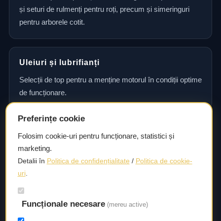
și seturi de rulmenți pentru roți, precum și simeringuri
pentru arborele cotit.
Uleiuri și lubrifianți
Selecții de top pentru a menține motorul în condiții optime
de funcționare.
Preferințe cookie
Consultanță și asistență tehnică
Folosim cookie-uri pentru funcționare, statistici și
marketing.
Consultanță și asistență tehnică pentru alegerea pieselor
Detalii în
Politica de confidențialitate
/
Politica de cookie-
potrivite și efectuarea reparațiilor sau întreținerii corecte.
uri
.
Livrare rapidă
Funcționale necesare
(mereu active)
Asigurăm un timp de livrare scurt, astfel încât să aveți