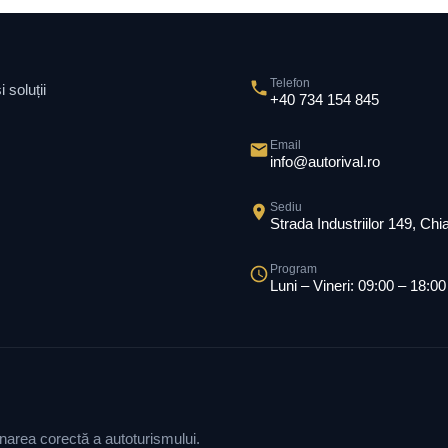
Telefon
 soluții
+40 734 154 845
Email
info@autorival.ro
Sediu
Strada Industriilor 149, Ch
Program
Luni – Vineri: 09:00 – 18:00
ionarea corectă a autoturismului.