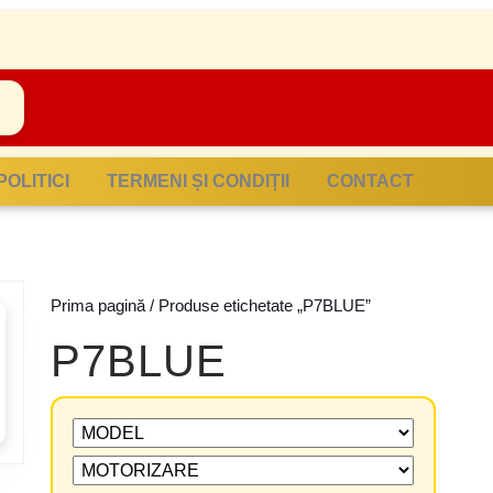
POLITICI
TERMENI ȘI CONDIȚII
CONTACT
Prima pagină
/ Produse etichetate „P7BLUE”
P7BLUE