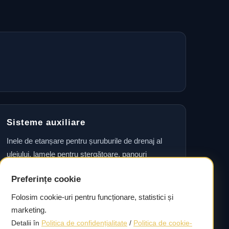
Sisteme auxiliare
Inele de etanșare pentru șuruburile de drenaj al
uleiului, lamele pentru ștergătoare, panouri
laterale, seturi de accesorii pentru plăcuțele de
Preferințe cookie
frână, garnituri pentru etrier și seturi de rulmenți
pentru roți, precum și simeringuri pentru arborele
Folosim cookie-uri pentru funcționare, statistici și
cotit.
marketing.
Detalii în
Politica de confidențialitate
/
Politica de cookie-