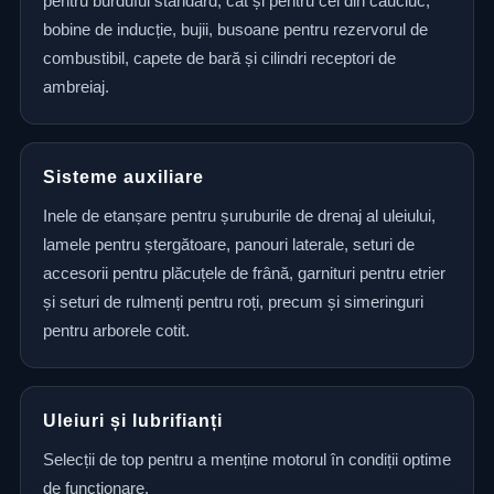
pentru burduful standard, cât și pentru cel din cauciuc,
bobine de inducție, bujii, busoane pentru rezervorul de
combustibil, capete de bară și cilindri receptori de
ambreiaj.
Sisteme auxiliare
Inele de etanșare pentru șuruburile de drenaj al uleiului,
lamele pentru ștergătoare, panouri laterale, seturi de
accesorii pentru plăcuțele de frână, garnituri pentru etrier
și seturi de rulmenți pentru roți, precum și simeringuri
pentru arborele cotit.
Uleiuri și lubrifianți
Selecții de top pentru a menține motorul în condiții optime
de funcționare.