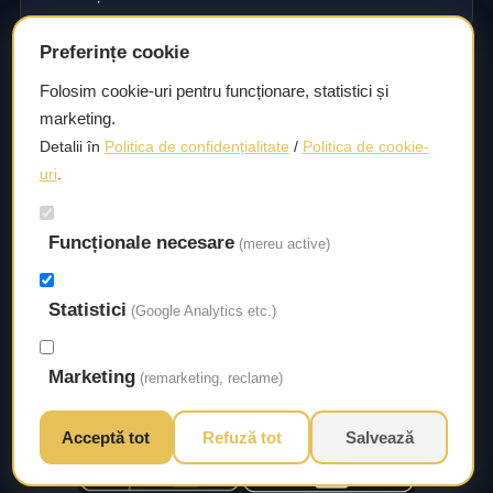
Preferințe cookie
Consultanță și asistență tehnică
Folosim cookie-uri pentru funcționare, statistici și
marketing.
Consultanță și asistență tehnică pentru alegerea pieselor
Detalii în
Politica de confidențialitate
/
Politica de cookie-
potrivite și efectuarea reparațiilor sau întreținerii corecte.
uri
.
Funcționale necesare
Livrare rapidă
(mereu active)
Asigurăm un timp de livrare scurt, astfel încât să aveți
Statistici
acces la piesele necesare fără întârzieri.
(Google Analytics etc.)
Marketing
(remarketing, reclame)
Acceptă tot
Refuză tot
Salvează
© 2026 Autorival. Toate drepturile rezervate.