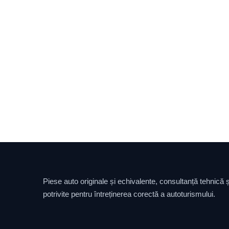
Piese auto originale și echivalente, consultanță tehnică și
potrivite pentru întreținerea corectă a autoturismului.