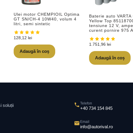
Ulei motor CHEMPIOIL Optima
Baterie auto VARTA
GT SN/CH-4 10W40, volum 4
Yellow Top 8511870
litri, semi sintetic
tensiune 12 V, ampe
curent pornire 975 
128,12
lei
1.751,96
lei
Adaugă în coș
Adaugă în coș
Telefon
 soluții
+40 734 154 845
Email
info@autorival.ro