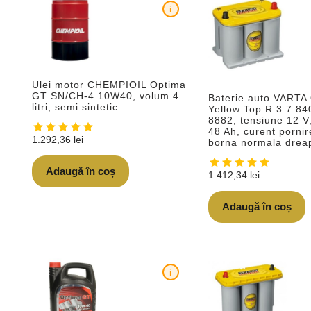
i
Ulei motor CHEMPIOIL Optima
GT SN/CH-4 10W40, volum 4
Baterie auto VARTA
litri, semi sintetic
Yellow Top R 3.7 8
8882, tensiune 12 V
48 Ah, curent porni
1.292,36
lei
borna normala drea
Adaugă în coș
1.412,34
lei
Adaugă în coș
i