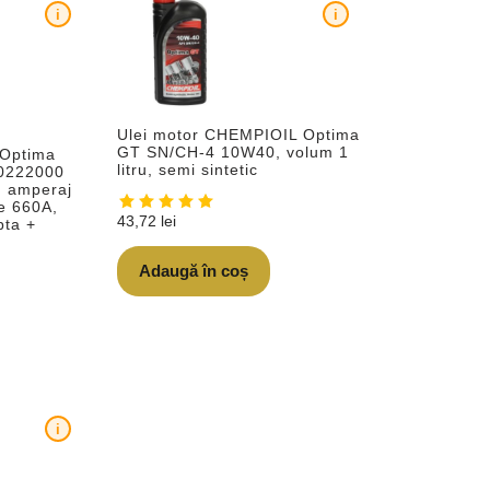
i
i
Ulei motor CHEMPIOIL Optima
GT SN/CH-4 10W40, volum 1
 Optima
litru, semi sintetic
40222000
, amperaj
re 660A,
43,72
lei
pta +
Adaugă în coș
i