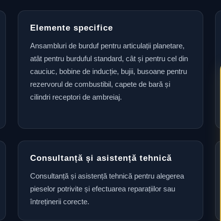
Elemente specifice
Ansambluri de burduf pentru articulații planetare,
atât pentru burduful standard, cât și pentru cel din
cauciuc, bobine de inducție, bujii, busoane pentru
rezervorul de combustibil, capete de bară și
cilindri receptori de ambreiaj.
Consultanță și asistență tehnică
Consultanță și asistență tehnică pentru alegerea
pieselor potrivite și efectuarea reparațiilor sau
întreținerii corecte.