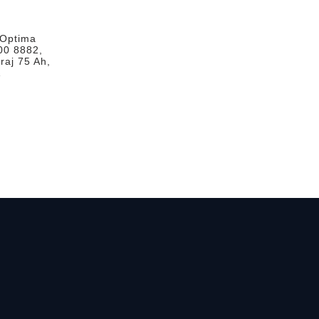
 Optima
00 8882,
raj 75 Ah,
A