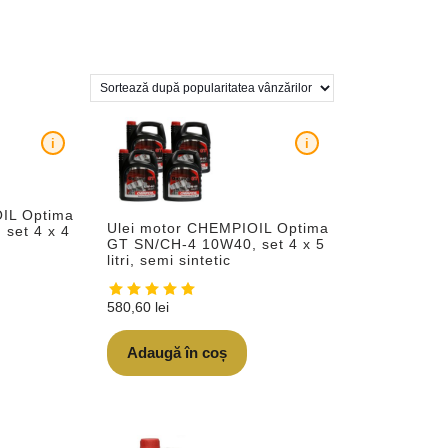
i
i
OIL Optima
Ulei motor CHEMPIOIL Optima
set 4 x 4
GT SN/CH-4 10W40, set 4 x 5
litri, semi sintetic
580,60
lei
Adaugă în coș