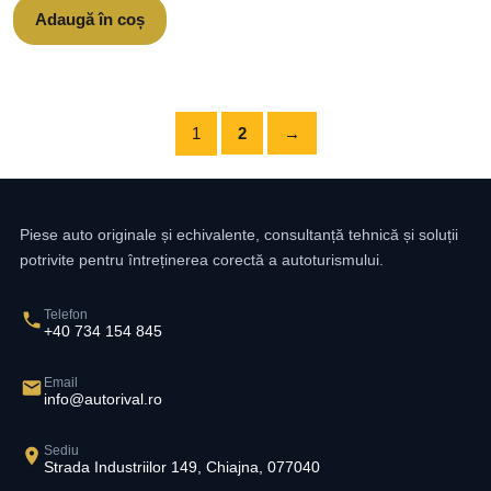
Adaugă în coș
1
2
→
Piese auto originale și echivalente, consultanță tehnică și soluții
potrivite pentru întreținerea corectă a autoturismului.
Telefon
+40 734 154 845
Email
info@autorival.ro
Sediu
Strada Industriilor 149, Chiajna, 077040