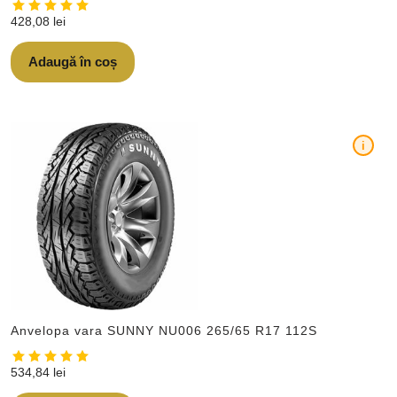
428,08
lei
Adaugă în coș
i
Anvelopa vara SUNNY NU006 265/65 R17 112S
534,84
lei