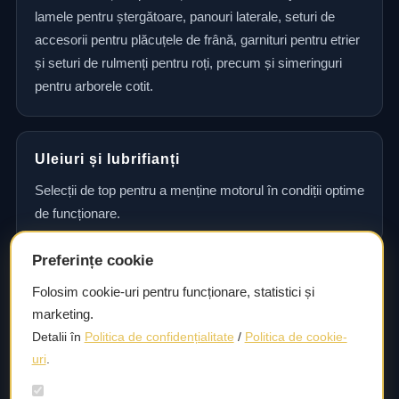
lamele pentru ștergătoare, panouri laterale, seturi de
accesorii pentru plăcuțele de frână, garnituri pentru etrier
și seturi de rulmenți pentru roți, precum și simeringuri
pentru arborele cotit.
Uleiuri și lubrifianți
Selecții de top pentru a menține motorul în condiții optime
de funcționare.
Preferințe cookie
Consultanță și asistență tehnică
Folosim cookie-uri pentru funcționare, statistici și
marketing.
Consultanță și asistență tehnică pentru alegerea pieselor
Detalii în
Politica de confidențialitate
/
Politica de cookie-
potrivite și efectuarea reparațiilor sau întreținerii corecte.
uri
.