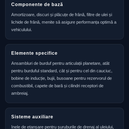
Componente de bază
Amortizoare, discuri și plăcuțe de frână, filtre de ulei și
lichide de frână, menite să asigure performanța optimă a
vehiculului.
Elemente specifice
Ansambluri de burduf pentru articulații planetare, atât
pentru burduful standard, cât și pentru cel din cauciuc,
bobine de inducție, bujii, busoane pentru rezervorul de
combustibil, capete de bară și cilindri receptori de
ambreiaj.
Sisteme auxiliare
Inele de etanșare pentru șuruburile de drenaj al uleiului,