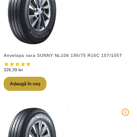
Anvelopa vara SUNNY NL106 195/75 R16C 107/105T
326,39
lei
Adaugă în coș
i