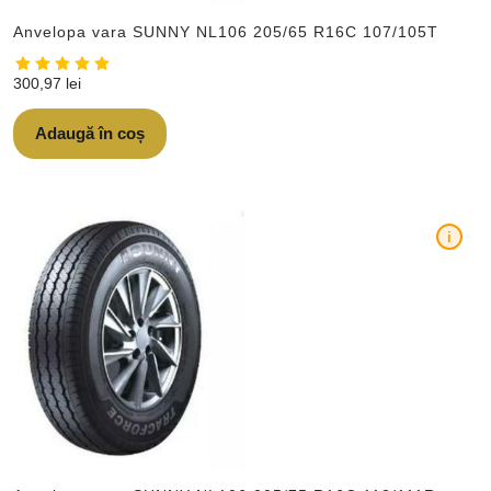
Anvelopa vara SUNNY NL106 205/65 R16C 107/105T
300,97
lei
Adaugă în coș
i