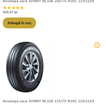
Anvelopa vara SUNNY NL106 205/75 R16C 113/111R
403,67
lei
Adaugă în coș
i
Anvelopa vara SUNNY NL106 215/75 R16C 116/114S