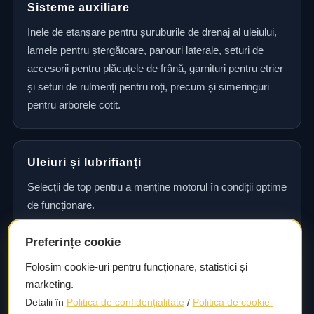
Sisteme auxiliare
Inele de etanșare pentru șuruburile de drenaj al uleiului,
lamele pentru ștergătoare, panouri laterale, seturi de
accesorii pentru plăcuțele de frână, garnituri pentru etrier
și seturi de rulmenți pentru roți, precum și simeringuri
pentru arborele cotit.
Uleiuri și lubrifianți
Selecții de top pentru a menține motorul în condiții optime
de funcționare.
Preferințe cookie
Consultanță și asistență tehnică
Folosim cookie-uri pentru funcționare, statistici și
marketing.
Consultanță și asistență tehnică pentru alegerea pieselor
Detalii în
Politica de confidențialitate
/
Politica de cookie-
potrivite și efectuarea reparațiilor sau întreținerii corecte.