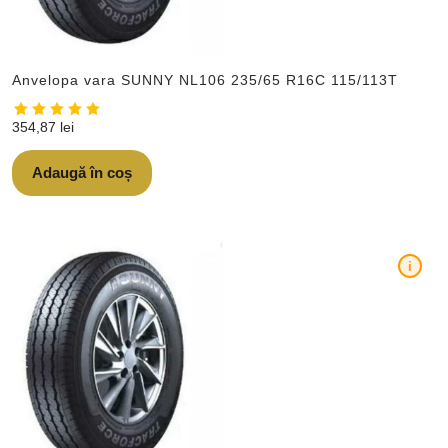
Anvelopa vara SUNNY NL106 235/65 R16C 115/113T
354,87
lei
Adaugă în coș
i