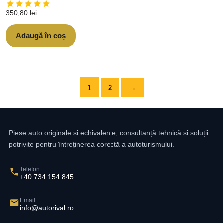
350,80
lei
Adaugă în coș
1
2
→
Piese auto originale și echivalente, consultanță tehnică și soluții
potrivite pentru întreținerea corectă a autoturismului.
Telefon
+40 734 154 845
Email
info@autorival.ro