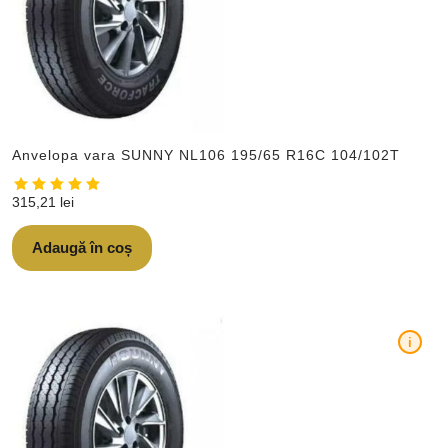
Anvelopa vara SUNNY NL106 195/65 R16C 104/102T
315,21
lei
Adaugă în coș
i