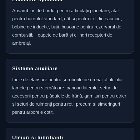
Ansambluri de burduf pentru articulații planetare, atât
pentru burduful standard, cât și pentru cel din cauciuc,
bobine de inducție, bujii, busoane pentru rezervorul de
combustibil, capete de bară și cilindri receptori de
ambreiaj.
Sisteme auxiliare
Inele de etanșare pentru șuruburile de drenaj al uleiului,
lamele pentru ștergătoare, panouri laterale, seturi de
accesorii pentru plăcuțele de frână, garnituri pentru etrier
și seturi de rulmenți pentru roți, precum și simeringuri
pentru arborele cotit.
Uleiuri și lubrifianți