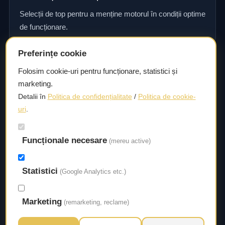
Selecții de top pentru a menține motorul în condiții optime
de funcționare.
Preferințe cookie
Consultanță și asistență tehnică
Folosim cookie-uri pentru funcționare, statistici și
marketing.
Consultanță și asistență tehnică pentru alegerea pieselor
Detalii în
Politica de confidențialitate
/
Politica de cookie-
potrivite și efectuarea reparațiilor sau întreținerii corecte.
uri
.
Funcționale necesare
Livrare rapidă
(mereu active)
Asigurăm un timp de livrare scurt, astfel încât să aveți
Statistici
acces la piesele necesare fără întârzieri.
(Google Analytics etc.)
Marketing
(remarketing, reclame)