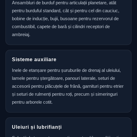
Ansambluri de burduf pentru articulații planetare, atât
pentru burduful standard, cât și pentru cel din cauciuc,
bobine de inducție, bujii, busoane pentru rezervorul de
combustibil, capete de bară și cilindri receptori de
ambreiaj.
Sisteme auxiliare
Inele de etanșare pentru șuruburile de drenaj al uleiului,
lamele pentru ștergătoare, panouri laterale, seturi de
accesorii pentru plăcuțele de frână, garnituri pentru etrier
și seturi de rulmenți pentru roți, precum și simeringuri
pentru arborele cotit.
Uleiuri și lubrifianți