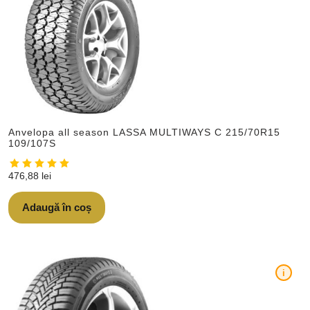
Anvelopa all season LASSA MULTIWAYS C 215/70R15
109/107S
476,88
lei
Adaugă în coș
i