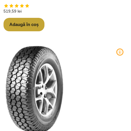
519,59
lei
Adaugă în coș
i