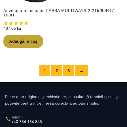
Anvelopa all season LASSA MULTIWAYS 2 215/60R17
100H
487,05
lei
Adaugă în coș
1
2
3
→
Piese auto originale și echivalente, consultanță tehnică și soluții
potrivite pentru întreținerea corectă a autoturismului.
Telefon
+40 734 154 845