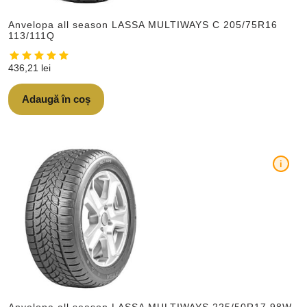
Anvelopa all season LASSA MULTIWAYS C 205/75R16
113/111Q
436,21
lei
Adaugă în coș
i
Anvelopa all season LASSA MULTIWAYS 225/50R17 98W