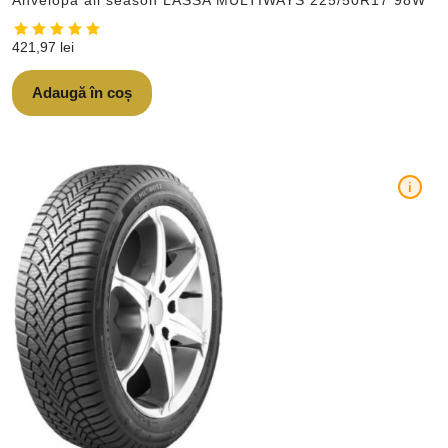
421,97
lei
Adaugă în coș
i