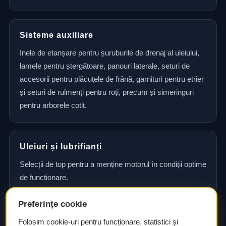
Sisteme auxiliare
Inele de etanșare pentru șuruburile de drenaj al uleiului,
lamele pentru ștergătoare, panouri laterale, seturi de
accesorii pentru plăcuțele de frână, garnituri pentru etrier
și seturi de rulmenți pentru roți, precum și simeringuri
pentru arborele cotit.
Uleiuri și lubrifianți
Selecții de top pentru a menține motorul în condiții optime
de funcționare.
Preferințe cookie
Consultanță și asistență tehnică
Folosim cookie-uri pentru funcționare, statistici și