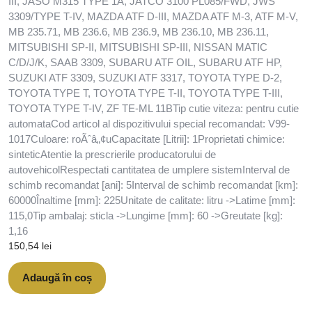
III, JASO M315 TYPE 1A, JATCO 3100 PL085/FWD, JWS
3309/TYPE T-IV, MAZDA ATF D-III, MAZDA ATF M-3, ATF M-V,
MB 235.71, MB 236.6, MB 236.9, MB 236.10, MB 236.11,
MITSUBISHI SP-II, MITSUBISHI SP-III, NISSAN MATIC
C/D/J/K, SAAB 3309, SUBARU ATF OIL, SUBARU ATF HP,
SUZUKI ATF 3309, SUZUKI ATF 3317, TOYOTA TYPE D-2,
TOYOTA TYPE T, TOYOTA TYPE T-II, TOYOTA TYPE T-III,
TOYOTA TYPE T-IV, ZF TE-ML 11BTip cutie viteza: pentru cutie
automataCod articol al dispozitivului special recomandat: V99-
1017Culoare: roÃˆâ„¢uCapacitate [Litrii]: 1Proprietati chimice:
sinteticAtentie la prescrierile producatorului de
autovehicolRespectati cantitatea de umplere sistemInterval de
schimb recomandat [ani]: 5Interval de schimb recomandat [km]:
60000Înaltime [mm]: 225Unitate de calitate: litru ->Latime [mm]:
115,0Tip ambalaj: sticla ->Lungime [mm]: 60 ->Greutate [kg]:
1,16
150,54
lei
Adaugă în coș