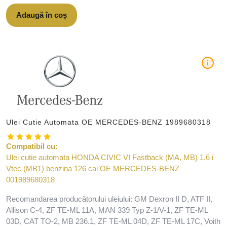
Adaugă în coș
i
Ulei Cutie Automata OE MERCEDES-BENZ 1989680318
Compatibil cu:
Ulei cutie automata HONDA CIVIC VI Fastback (MA, MB) 1.6 i
Vtec (MB1) benzina 126 cai OE MERCEDES-BENZ
001989680318
Recomandarea producătorului uleiului: GM Dexron II D, ATF II,
Allison C-4, ZF TE-ML 11A, MAN 339 Typ Z-1/V-1, ZF TE-ML
03D, CAT TO-2, MB 236.1, ZF TE-ML 04D, ZF TE-ML 17C, Voith