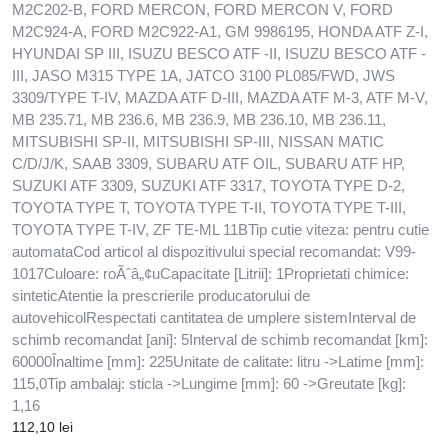
M2C202-B, FORD MERCON, FORD MERCON V, FORD
M2C924-A, FORD M2C922-A1, GM 9986195, HONDA ATF Z-I,
HYUNDAI SP III, ISUZU BESCO ATF -II, ISUZU BESCO ATF -
III, JASO M315 TYPE 1A, JATCO 3100 PL085/FWD, JWS
3309/TYPE T-IV, MAZDA ATF D-III, MAZDA ATF M-3, ATF M-V,
MB 235.71, MB 236.6, MB 236.9, MB 236.10, MB 236.11,
MITSUBISHI SP-II, MITSUBISHI SP-III, NISSAN MATIC
C/D/J/K, SAAB 3309, SUBARU ATF OIL, SUBARU ATF HP,
SUZUKI ATF 3309, SUZUKI ATF 3317, TOYOTA TYPE D-2,
TOYOTA TYPE T, TOYOTA TYPE T-II, TOYOTA TYPE T-III,
TOYOTA TYPE T-IV, ZF TE-ML 11BTip cutie viteza: pentru cutie
automataCod articol al dispozitivului special recomandat: V99-
1017Culoare: roÃˆâ„¢uCapacitate [Litrii]: 1Proprietati chimice:
sinteticAtentie la prescrierile producatorului de
autovehicolRespectati cantitatea de umplere sistemInterval de
schimb recomandat [ani]: 5Interval de schimb recomandat [km]:
60000Înaltime [mm]: 225Unitate de calitate: litru ->Latime [mm]:
115,0Tip ambalaj: sticla ->Lungime [mm]: 60 ->Greutate [kg]:
1,16
112,10
lei