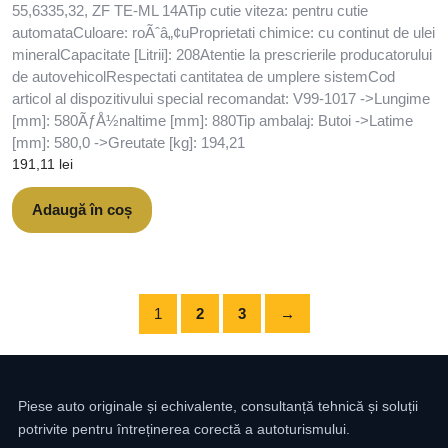
55,6335,32, ZF TE-ML 14ATip cutie viteza: pentru cutie
automataCuloare: roÃˆâ„¢uProprietati chimice: cu continut de ulei
mineralCapacitate [Litrii]: 208Atentie la prescrierile producatorului
de autovehicolRespectati cantitatea de umplere sistemCod
articol al dispozitivului special recomandat: V99-1017 ->Lungime
[mm]: 580ÃƒÅ½naltime [mm]: 880Tip ambalaj: Butoi ->Latime
[mm]: 580,0 ->Greutate [kg]: 194,21
191,11
lei
Adaugă în coș
1
2
3
→
Piese auto originale și echivalente, consultanță tehnică și soluții
potrivite pentru întreținerea corectă a autoturismului.