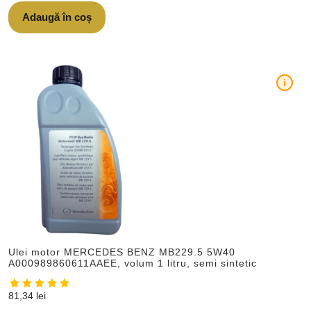
Adaugă în coș
i
Ulei motor MERCEDES BENZ MB229.5 5W40
A000989860611AAEE, volum 1 litru, semi sintetic
81,34
lei