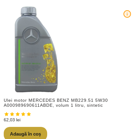
i
Ulei motor MERCEDES BENZ MB229.51 5W30
A000989690611ABDE, volum 1 litru, sintetic
62,03
lei
Adaugă în coș