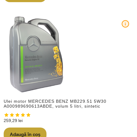
i
Ulei motor MERCEDES BENZ MB229.51 5W30
A000989690613ABDE, volum 5 litri, sintetic
259,29
lei
Adaugă în coș