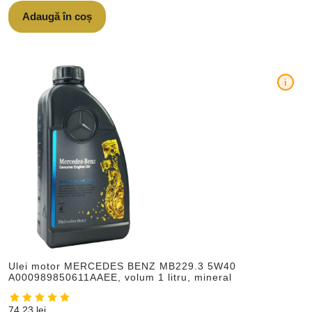
Adaugă în coș
i
Ulei motor MERCEDES BENZ MB229.3 5W40
A000989850611AAEE, volum 1 litru, mineral
74,23
lei