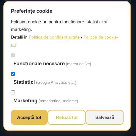
Preferințe cookie
Consultanță și asistență tehnică
Folosim cookie-uri pentru funcționare, statistici și
marketing.
Consultanță și asistență tehnică pentru alegerea pieselor
Detalii în
Politica de confidențialitate
/
Politica de cookie-
potrivite și efectuarea reparațiilor sau întreținerii corecte.
uri
.
Livrare rapidă
Funcționale necesare
(mereu active)
Asigurăm un timp de livrare scurt, astfel încât să aveți
acces la piesele necesare fără întârzieri.
Statistici
(Google Analytics etc.)
Marketing
(remarketing, reclame)
Acceptă tot
Refuză tot
Salvează
© 2026 Autorival. Toate drepturile rezervate.