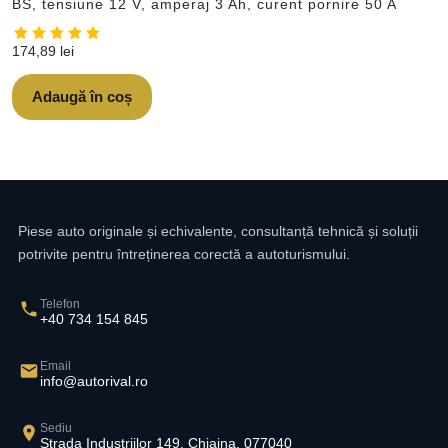
BS, tensiune 12 V, amperaj 3 Ah, curent pornire 50 A
174,89
lei
Adaugă în coș
Piese auto originale și echivalente, consultanță tehnică și soluții
potrivite pentru întreținerea corectă a autoturismului.
Telefon
+40 734 154 845
Email
info@autorival.ro
Sediu
Strada Industriilor 149, Chiajna, 077040