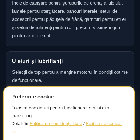
Inele de etanșare pentru șuruburile de drenaj al uleiului,
lamele pentru ștergătoare, panouri laterale, seturi de
accesorii pentru plăcuțele de frână, garnituri pentru etrier
și seturi de rulmenți pentru roți, precum și simeringuri
pentru arborele cotit.
Uleiuri și lubrifianți
Selecții de top pentru a menține motorul în condiții optime
de funcționare.
Preferințe cookie
Consultanță și asistență tehnică
Folosim cookie-uri pentru funcționare, statistici și
marketing.
Consultanță și asistență tehnică pentru alegerea pieselor
Detalii în
Politica de confidențialitate
/
Politica de cookie-
potrivite și efectuarea reparațiilor sau întreținerii corecte.
uri
.