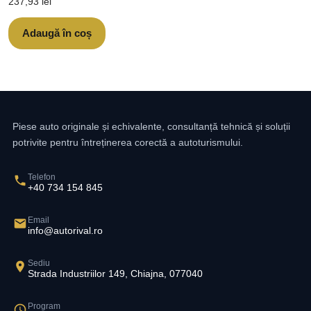
237,93
lei
Adaugă în coș
Piese auto originale și echivalente, consultanță tehnică și soluții
potrivite pentru întreținerea corectă a autoturismului.
Telefon
+40 734 154 845
Email
info@autorival.ro
Sediu
Strada Industriilor 149, Chiajna, 077040
Program