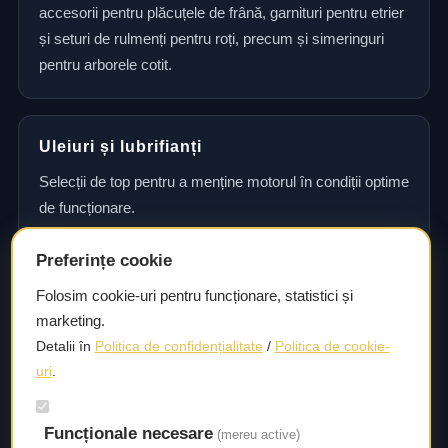
accesorii pentru plăcuțele de frână, garnituri pentru etrier
și seturi de rulmenți pentru roți, precum și simeringuri
pentru arborele cotit.
Uleiuri și lubrifianți
Selecții de top pentru a menține motorul în condiții optime
de funcționare.
Preferințe cookie
Consultanță și asistență tehnică
Folosim cookie-uri pentru funcționare, statistici și
marketing.
Consultanță și asistență tehnică pentru alegerea pieselor
Detalii în
Politica de confidențialitate
/
Politica de cookie-
potrivite și efectuarea reparațiilor sau întreținerii corecte.
uri
.
Livrare rapidă
Funcționale necesare
(mereu active)