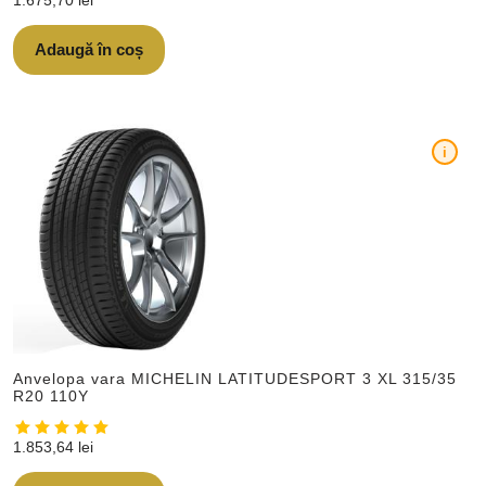
1.675,70
lei
Adaugă în coș
i
Anvelopa vara MICHELIN LATITUDESPORT 3 XL 315/35
R20 110Y
1.853,64
lei