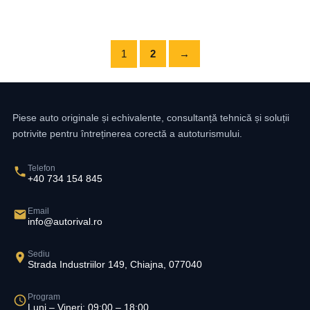
1
2
→
Piese auto originale și echivalente, consultanță tehnică și soluții
potrivite pentru întreținerea corectă a autoturismului.
Telefon
+40 734 154 845
Email
info@autorival.ro
Sediu
Strada Industriilor 149, Chiajna, 077040
Program
Luni – Vineri: 09:00 – 18:00