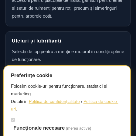
accesorii pentru plăcuțele de frână, garnituri pentru etrier
și seturi de rulmenți pentru roți, precum și simeringuri
pentru arborele cotit.
Uleiuri și lubrifianți
Selecții de top pentru a menține motorul în condiții optime
de funcționare.
Preferințe cookie
Consultanță și asistență tehnică
Folosim cookie-uri pentru funcționare, statistici și
marketing.
Consultanță și asistență tehnică pentru alegerea pieselor
Detalii în
Politica de confidențialitate
/
Politica de cookie-
potrivite și efectuarea reparațiilor sau întreținerii corecte.
uri
.
Livrare rapidă
Funcționale necesare
(mereu active)