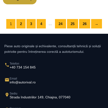
1
2
3
4
…
24
25
26
→
Piese auto originale și echivalente, consultanță tehnică și soluții
potrivite pentru întreținerea corectă a autoturismului.
Telefon
+40 734 154 845
Email
info@autorival.ro
Sediu
Strada Industriilor 149, Chiajna, 077040