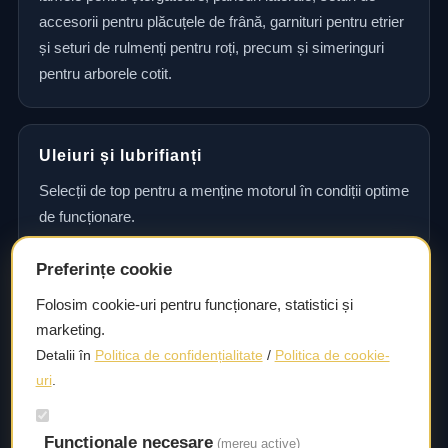
accesorii pentru plăcuțele de frână, garnituri pentru etrier
și seturi de rulmenți pentru roți, precum și simeringuri
pentru arborele cotit.
Uleiuri și lubrifianți
Selecții de top pentru a menține motorul în condiții optime
de funcționare.
Preferințe cookie
Consultanță și asistență tehnică
Folosim cookie-uri pentru funcționare, statistici și
marketing.
Consultanță și asistență tehnică pentru alegerea pieselor
Detalii în
Politica de confidențialitate
/
Politica de cookie-
potrivite și efectuarea reparațiilor sau întreținerii corecte.
uri
.
Livrare rapidă
Funcționale necesare
(mereu active)