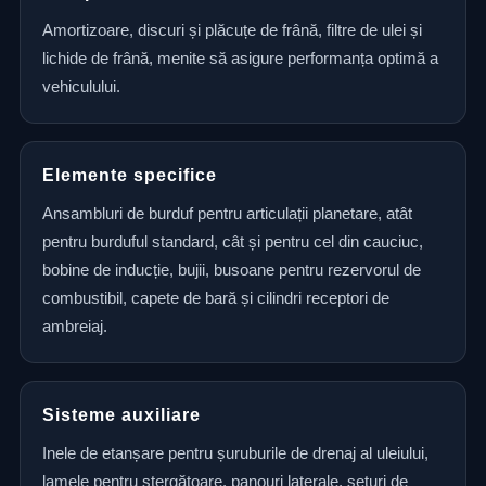
Amortizoare, discuri și plăcuțe de frână, filtre de ulei și
lichide de frână, menite să asigure performanța optimă a
vehiculului.
Elemente specifice
Ansambluri de burduf pentru articulații planetare, atât
pentru burduful standard, cât și pentru cel din cauciuc,
bobine de inducție, bujii, busoane pentru rezervorul de
combustibil, capete de bară și cilindri receptori de
ambreiaj.
Sisteme auxiliare
Inele de etanșare pentru șuruburile de drenaj al uleiului,
lamele pentru ștergătoare, panouri laterale, seturi de