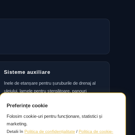
Sisteme auxiliare
Inele de etanșare pentru șuruburile de drenaj al
uleiului, lamele pentru ștergătoare, panouri
laterale, seturi de accesorii pentru plăcuțele de
Preferințe cookie
frână, garnituri pentru etrier și seturi de rulmenți
pentru roți, precum și simeringuri pentru arborele
Folosim cookie-uri pentru funcționare, statistici și
cotit.
marketing.
Detalii în
Politica de confidențialitate
/
Politica de cookie-