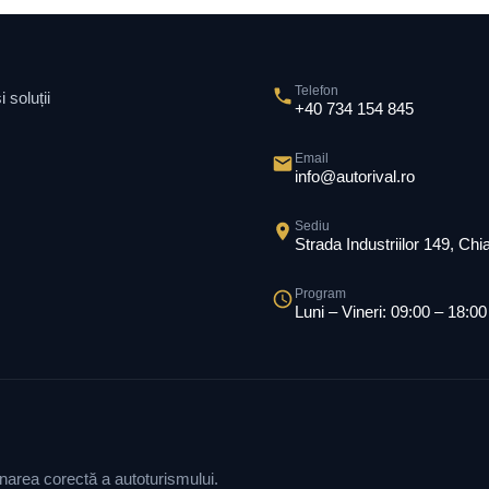
Telefon
 soluții
+40 734 154 845
Email
info@autorival.ro
Sediu
Strada Industriilor 149, Ch
Program
Luni – Vineri: 09:00 – 18:00
ionarea corectă a autoturismului.