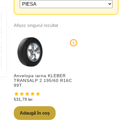
Afișez singurul rezultat
i
Anvelopa iarna KLEBER
TRANSALP 2 195/60 R16C
99T
531,79
lei
Adaugă în coș