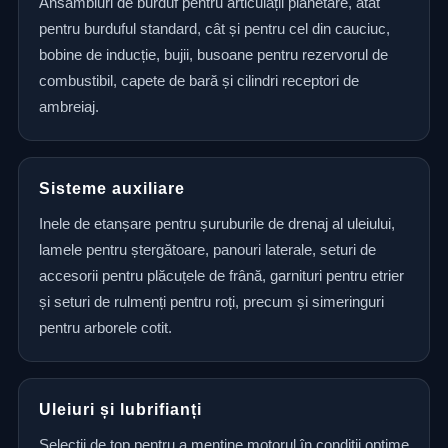
Ansambluri de burduf pentru articulații planetare, atât
pentru burduful standard, cât și pentru cel din cauciuc,
bobine de inducție, bujii, busoane pentru rezervorul de
combustibil, capete de bară și cilindri receptori de
ambreiaj.
Sisteme auxiliare
Inele de etanșare pentru șuruburile de drenaj al uleiului,
lamele pentru ștergătoare, panouri laterale, seturi de
accesorii pentru plăcuțele de frână, garnituri pentru etrier
și seturi de rulmenți pentru roți, precum și simeringuri
pentru arborele cotit.
Uleiuri și lubrifianți
Selecții de top pentru a menține motorul în condiții optime