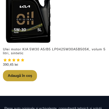
Ulei motor KIA 5W30 A5/B5 LP0425W30A5B505K, volum 5
litri, sintetic
390,45
lei
Adaugă în coș
Piese auto originale și echivalente, consultanță tehnică și soluții