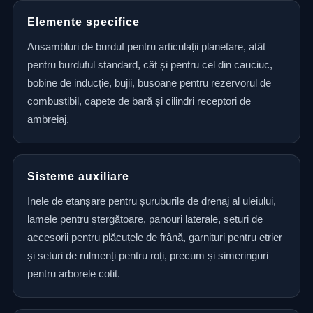
Elemente specifice
Ansambluri de burduf pentru articulații planetare, atât
pentru burduful standard, cât și pentru cel din cauciuc,
bobine de inducție, bujii, busoane pentru rezervorul de
combustibil, capete de bară și cilindri receptori de
ambreiaj.
Sisteme auxiliare
Inele de etanșare pentru șuruburile de drenaj al uleiului,
lamele pentru ștergătoare, panouri laterale, seturi de
accesorii pentru plăcuțele de frână, garnituri pentru etrier
și seturi de rulmenți pentru roți, precum și simeringuri
pentru arborele cotit.