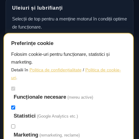
Uleiuri și lubrifianți
Selecții de top pentru a menține motorul în condiții optime
de funcționare.
Preferințe cookie
Consultanță și asistență tehnică
Folosim cookie-uri pentru funcționare, statistici și
marketing.
Consultanță și asistență tehnică pentru alegerea pieselor
Detalii în
Politica de confidențialitate
/
Politica de cookie-
potrivite și efectuarea reparațiilor sau întreținerii corecte.
uri
.
Funcționale necesare
Livrare rapidă
(mereu active)
Asigurăm un timp de livrare scurt, astfel încât să aveți
Statistici
acces la piesele necesare fără întârzieri.
(Google Analytics etc.)
Marketing
(remarketing, reclame)