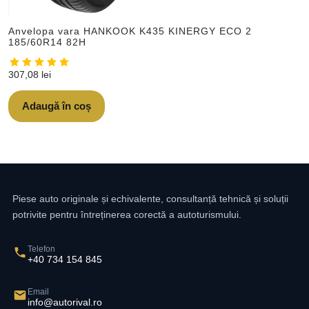
Anvelopa vara HANKOOK K435 KINERGY ECO 2
185/60R14 82H
307,08
lei
Adaugă în coș
Piese auto originale și echivalente, consultanță tehnică și soluții
potrivite pentru întreținerea corectă a autoturismului.
Telefon
+40 734 154 845
Email
info@autorival.ro