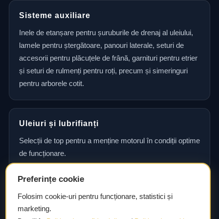
Sisteme auxiliare
Inele de etanșare pentru șuruburile de drenaj al uleiului,
lamele pentru ștergătoare, panouri laterale, seturi de
accesorii pentru plăcuțele de frână, garnituri pentru etrier
și seturi de rulmenți pentru roți, precum și simeringuri
pentru arborele cotit.
Uleiuri și lubrifianți
Selecții de top pentru a menține motorul în condiții optime
de funcționare.
Preferințe cookie
Consultanță și asistență tehnică
Folosim cookie-uri pentru funcționare, statistici și
marketing.
Consultanță și asistență tehnică pentru alegerea pieselor