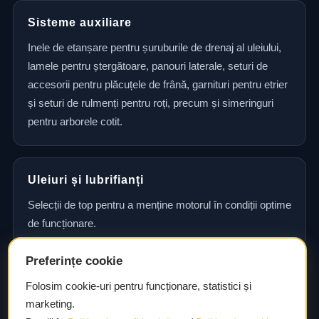
Sisteme auxiliare
Inele de etanșare pentru șuruburile de drenaj al uleiului,
lamele pentru ștergătoare, panouri laterale, seturi de
accesorii pentru plăcuțele de frână, garnituri pentru etrier
și seturi de rulmenți pentru roți, precum și simeringuri
pentru arborele cotit.
Uleiuri și lubrifianți
Selecții de top pentru a menține motorul în condiții optime
de funcționare.
Preferințe cookie
Consultanță și asistență tehnică
Folosim cookie-uri pentru funcționare, statistici și
marketing.
Consultanță și asistență tehnică pentru alegerea pieselor