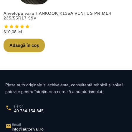
Anvelopa vara HANKOOK K135A VENTUS PRIME4
235/55R17 99V
610,08
lei
Adaugă în coș
Piese auto originale și echivalente, consultanță tehnică și soluții
potrivite pentru întreținerea corectă a autoturismului.
Telefon
+40 734 154 845
Email
info@autorival.ro