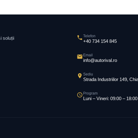
Telefon
 soluții
+40 734 154 845
Email
info@autorival.ro
Sediu
Strada Industriilor 149, Ch
Program
Luni – Vineri: 09:00 – 18:00