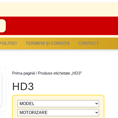
POLITICI
TERMENI ȘI CONDIȚII
CONTACT
Prima pagină
/ Produse etichetate „HD3”
HD3