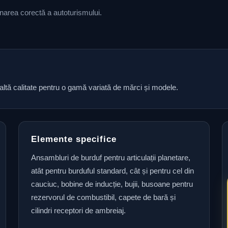
ionarea corectă a autoturismului.
naltă calitate pentru o gamă variată de mărci și modele.
Elemente specifice
Ansambluri de burduf pentru articulații planetare,
atât pentru burduful standard, cât și pentru cel din
cauciuc, bobine de inducție, bujii, busoane pentru
rezervorul de combustibil, capete de bară și
cilindri receptori de ambreiaj.