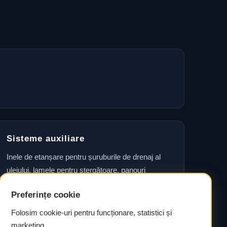
Sisteme auxiliare
Inele de etanșare pentru șuruburile de drenaj al
uleiului, lamele pentru ștergătoare, panouri
laterale, seturi de accesorii pentru plăcuțele de
Preferințe cookie
frână, garnituri pentru etrier și seturi de rulmenți
pentru roți, precum și simeringuri pentru arborele
Folosim cookie-uri pentru funcționare, statistici și
cotit.
marketing.