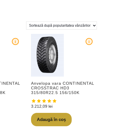
i
i
TINENTAL
Anvelopa vara CONTINENTAL
CROSSTRAC HD3
48K
315/80R22.5 156/150K
3.212,09
lei
Adaugă în coș