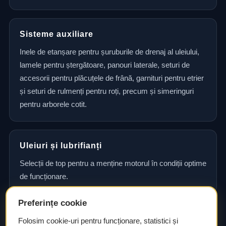
Sisteme auxiliare
Inele de etanșare pentru șuruburile de drenaj al uleiului,
lamele pentru ștergătoare, panouri laterale, seturi de
accesorii pentru plăcuțele de frână, garnituri pentru etrier
și seturi de rulmenți pentru roți, precum și simeringuri
pentru arborele cotit.
Uleiuri și lubrifianți
Selecții de top pentru a menține motorul în condiții optime
de funcționare.
Preferințe cookie
Consultanță și asistență tehnică
Folosim cookie-uri pentru funcționare, statistici și