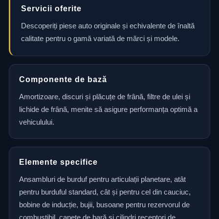
Servicii oferite
Descoperiți piese auto originale și echivalente de înaltă
calitate pentru o gamă variată de mărci și modele.
Componente de bază
Amortizoare, discuri și plăcuțe de frână, filtre de ulei și
lichide de frână, menite să asigure performanța optimă a
vehiculului.
Elemente specifice
Ansambluri de burduf pentru articulații planetare, atât
pentru burduful standard, cât și pentru cel din cauciuc,
bobine de inducție, bujii, busoane pentru rezervorul de
combustibil, capete de bară și cilindri receptori de