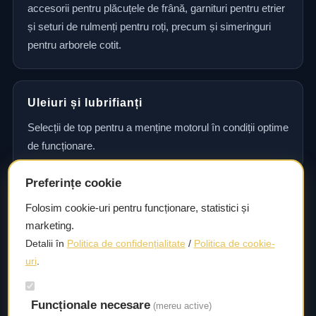
accesorii pentru plăcuțele de frână, garnituri pentru etrier
și seturi de rulmenți pentru roți, precum și simeringuri
pentru arborele cotit.
Uleiuri și lubrifianți
Selecții de top pentru a menține motorul în condiții optime
de funcționare.
Preferințe cookie
Consultanță și asistență tehnică
Folosim cookie-uri pentru funcționare, statistici și
marketing.
Consultanță și asistență tehnică pentru alegerea pieselor
Detalii în
Politica de confidențialitate
/
Politica de cookie-
potrivite și efectuarea reparațiilor sau întreținerii corecte.
uri
.
Funcționale necesare
Livrare rapidă
(mereu active)