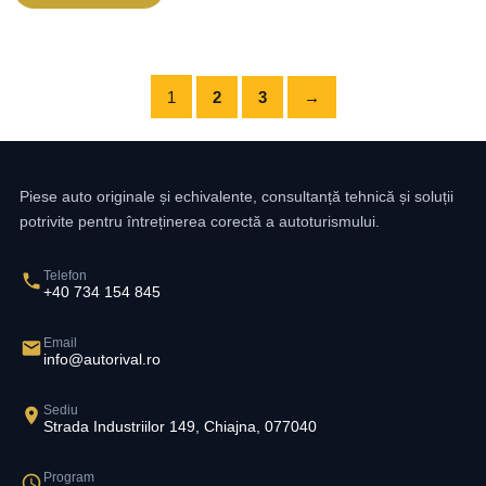
1
2
3
→
Piese auto originale și echivalente, consultanță tehnică și soluții
potrivite pentru întreținerea corectă a autoturismului.
Telefon
+40 734 154 845
Email
info@autorival.ro
Sediu
Strada Industriilor 149, Chiajna, 077040
Program