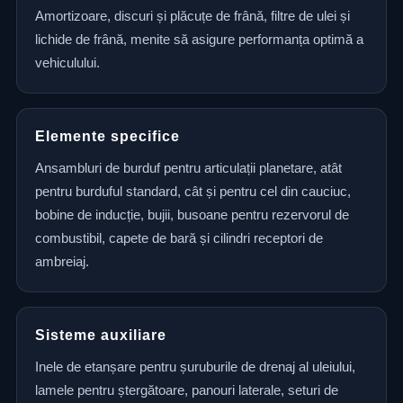
Amortizoare, discuri și plăcuțe de frână, filtre de ulei și
lichide de frână, menite să asigure performanța optimă a
vehiculului.
Elemente specifice
Ansambluri de burduf pentru articulații planetare, atât
pentru burduful standard, cât și pentru cel din cauciuc,
bobine de inducție, bujii, busoane pentru rezervorul de
combustibil, capete de bară și cilindri receptori de
ambreiaj.
Sisteme auxiliare
Inele de etanșare pentru șuruburile de drenaj al uleiului,
lamele pentru ștergătoare, panouri laterale, seturi de